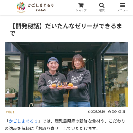
ショップ
検索
メニュー
【開発秘話】だいたんなゼリーができるま
で
2025.06.19
2024.01.31
お菓子
「
かごしまぐるり
」では、鹿児島県産の新鮮な食材や、こだわり
の逸品を気軽に「お取り寄せ」していただけます。