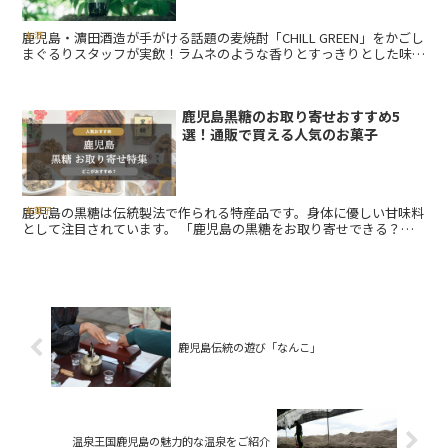
鹿児島・濵田酒造が手がける話題の麦焼酎「CHILL GREEN」をかごし
お酒
まぐるりスタッフが実飲！ラムネのような香りとすっきりとした味わ
いが魅力の新感覚焼酎。料理との相性やプレゼントにもおすすめな理
由を紹介。
鹿児島黒糖のお取り寄せおすすめ5
選！通販で買える人気のお菓子
鹿児島の黒糖は伝統製法で作られる特産品です。身体に優しい甘味料
お菓子
として注目されています。 「鹿児島の黒糖をお取り寄せできる？」
さとうきびの豊かな風味とミネラルを含んだ自然の甘さが特徴...
鹿児島伝統の遊び「なんこ」
温泉王国鹿児島の魅力的な温泉をご紹介