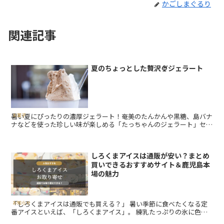
かごしまぐるり
関連記事
夏のちょっとした贅沢🍨ジェラート
暑い夏にぴったりの濃厚ジェラート！奄美のたんかんや黒糖、島バナ
お菓子
ナなどを使った珍しい味が楽しめる「たっちゃんのジェラート」セッ
ト販売中。
しろくまアイスは通販が安い？まとめ
買いできるおすすめサイト＆鹿児島本
場の魅力
「しろくまアイスは通販でも買える？」 暑い季節に食べたくなる定
お知らせ
番アイスといえば、「しろくまアイス」。 練乳たっぷりの氷に色と
りどりのフルーツがごろっと入ったこのアイスは、見た目にも...