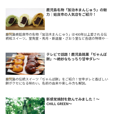
鹿児島名物「加治木まんじゅう」の魅
力｜姶良市の人気店をご紹介！
鹿児島県姶良市の名物「加治木まんじゅう」は400年以上愛される伝
お菓子
統和スイーツ。堂免堂・秀月・新道屋・ざおう堂など各店の特徴や美
味しい食べ方、通販・お取り寄せ情報も紹介します。
テレビで話題！鹿児島銘菓「ぢゃんぼ
餅」〜絶妙なもっちり甘辛ダレ〜
鹿児島の伝統スイーツ「ぢゃんぼ餅」をご紹介！甘辛ダレと香ばしい
お菓子
餅がクセになる味わい。名前の由来や楽しみ方も解説。
新感覚焼酎を飲んでみました！～
CHILL GREEN～