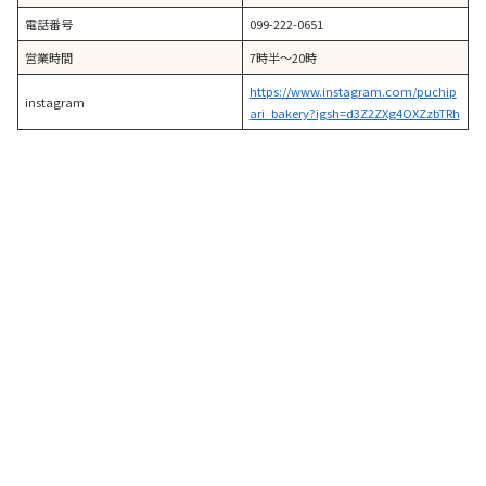
電話番号
099-222-0651
営業時間
7時半〜20時
https://www.instagram.com/puchip
instagram
ari_bakery?igsh=d3Z2ZXg4OXZzbTRh