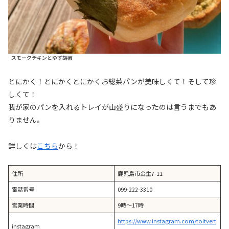
スモークチキンとゆず胡椒
とにかく！とにかくとにかくお総菜パンが美味しくて！そして珍
しくて！
我が家のパンを入れるトレイが山盛りになったのは言うまでもあ
りません。
詳しくは
こちら
から！
住所
鹿児島市金生7-11
電話番号
099-222-3310
営業時間
9時〜17時
https://www.instagram.com/toitvert
instagram