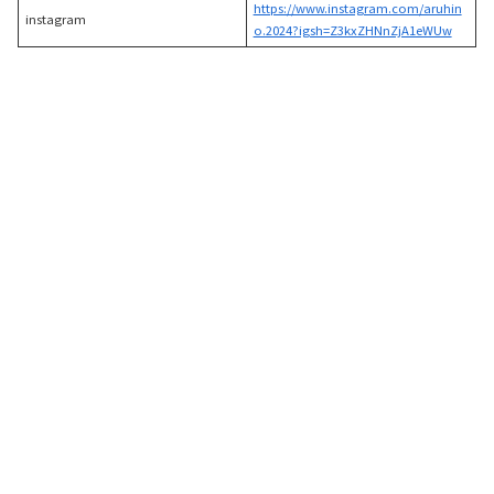
https://www.instagram.com/aruhin
instagram
o.2024?igsh=Z3kxZHNnZjA1eWUw