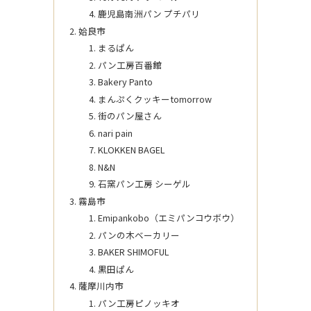
鹿児島南洲パン プチパリ
姶良市
まるぱん
パン工房百番館
Bakery Panto
まんぷくクッキーtomorrow
街のパン屋さん
nari pain
KLOKKEN BAGEL
N&N
石窯パン工房 シーゲル
霧島市
Emipankobo（エミパンコウボウ）
パンの木ベーカリー
BAKER SHIMOFUL
黒田ぱん
薩摩川内市
パン工房ピノッキオ