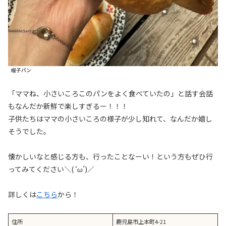
帽子パン
「ママね、小さいころこのパンをよく食べていたの」と話す会話
もなんだか新鮮で楽しすぎるー！！！
子供たちはママの小さいころの様子が少し知れて、なんだか嬉し
そうでした。
懐かしいなと感じる方も、行ったことなーい！という方もぜひ行
ってみてください＼( ‘ω’)／
詳しくは
こちら
から！
住所
鹿児島市上本町4-21