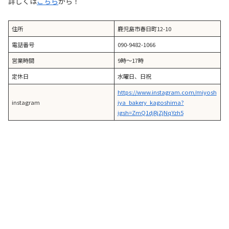
詳しくは
こちら
から！
住所
鹿児島市春日町12-10
電話番号
090-9482-1066
営業時間
9時〜17時
定休日
水曜日、日祝
https://www.instagram.com/miyosh
instagram
iya_bakery_kagoshima?
igsh=ZmQ1djRjZjNqYzh5