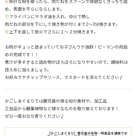
⑥
余計な粉を取ったら、肉だねをスプーンで隙間なくきっちり詰
め、表面を平らにならします。
⑦
フライパンにサラダ油を入れ、中火で熱し
肉だねの部分を下にして焼き色が付くまで2〜3分焼きます。
⑧
上下を返して弱火でさらに１〜２分焼きます。
お肉がギュっと詰まっていてお子さんウケ抜群！ピーマンの肉詰
めの完成です！！
煮汁が多すぎると詰め物がぼろぼろになりやすいので、調味料は
控えめに加えましょう。
お好みでケチャップやソース、マスタードを添えてください♪
かごしまぐるりでは鹿児島が誇る旬の食材や、加工品
工芸品から観葉植物など様々なものを取り揃えております！
ぜひ一度お立ち寄りください♪
【かごしまぐるり】鹿児島の名物・特産品を通販でお