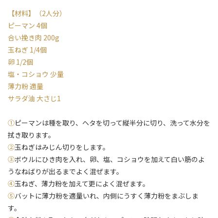
【材料】（2人分）
ピーマン 4個
合い挽き肉 200g
玉ねぎ 1/4個
卵 1/2個
塩・コショウ 少量
薄力粉 適量
サラダ油 大さじ1
①
ピーマンは種を取り、ヘタを切って縦半分に切り、洗って水分を
拭き取ります。
②
玉ねぎはみじん切りをします。
③
ボウルにひき肉を入れ、卵、塩、コショウを加えて白い筋のよ
うなねばりが出るまでよく混ぜます。
④
玉ねぎ、薄力粉を加えて更によく混ぜます。
⑤
バットに薄力粉を適量いれ、内側にうすく薄力粉をまぶしま
す。