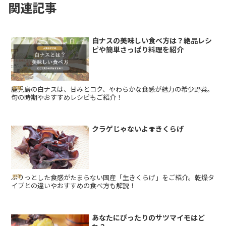
関連記事
白ナスの美味しい食べ方は？絶品レシ
ピや簡単さっぱり料理を紹介
鹿児島の白ナスは、甘みとコク、やわらかな食感が魅力の希少野菜。
野菜
旬の時期やおすすめレシピもご紹介！
クラゲじゃないよ🍄きくらげ
ぷりっとした食感がたまらない国産「生きくらげ」をご紹介。乾燥タ
野菜
イプとの違いやおすすめの食べ方も解説！
あなたにぴったりのサツマイモはど