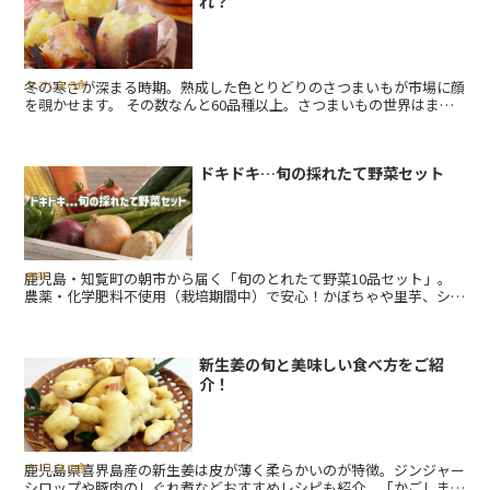
れ？
冬の寒さが深まる時期。熟成した色とりどりのさつまいもが市場に顔
かごしまの食
を覗かせます。 その数なんと60品種以上。さつまいもの世界はまる
で宝探しのようです。 ほっくりと甘いものから、しっとりと滑ら...
ドキドキ…旬の採れたて野菜セット
鹿児島・知覧町の朝市から届く「旬のとれたて野菜10品セット」。
野菜
農薬・化学肥料不使用（栽培期間中）で安心！かぼちゃや里芋、シー
クワーサーなど旬の味覚がたっぷり。おまけにお茶付き！野菜好き・
食育におすすめの体験型食材セットです。
新生姜の旬と美味しい食べ方をご紹
介！
鹿児島県喜界島産の新生姜は皮が薄く柔らかいのが特徴。ジンジャー
かごしまの食
シロップや豚肉のしぐれ煮などおすすめレシピも紹介。「かごしまぐ