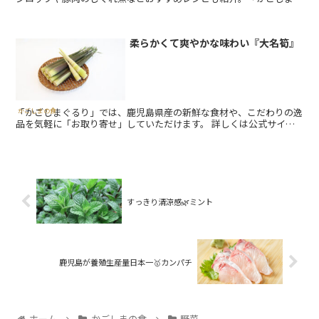
るり」で新鮮な新生姜を通販・お取り寄せできます。
柔らかくて爽やかな味わい『大名筍』
「かごしまぐるり」では、鹿児島県産の新鮮な食材や、こだわりの逸
かごしまの食
品を気軽に「お取り寄せ」していただけます。 詳しくは公式サイト
をチェックしてみてください。 ＼ 公式サイトはこちら ／ ...
すっきり清涼感🌿ミント
鹿児島が養殖生産量日本一🥇カンパチ
ホーム
かごしまの食
野菜