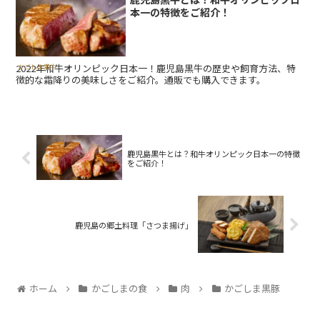
本一の特徴をご紹介！
2022年和牛オリンピック日本一！鹿児島黒牛の歴史や飼育方法、特
かごしま黒牛
徴的な霜降りの美味しさをご紹介。通販でも購入できます。
鹿児島黒牛とは？和牛オリンピック日本一の特徴
をご紹介！
鹿児島の郷土料理「さつま揚げ」
ホーム
かごしまの食
肉
かごしま黒豚