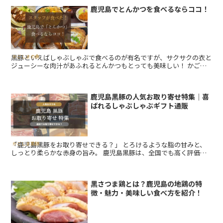
鹿児島でとんかつを食べるならココ！
黒豚といえばしゃぶしゃぶで食べるのが有名ですが、サクサクの衣と
かごしまの食
ジューシーな肉汁があふれるとんかつもとっても美味しい！ かごし
まぐるりのスタッフが食べ歩いたイチオシのとんかつ店をご紹介しま
す！ ...
鹿児島黒豚の人気お取り寄せ特集｜喜
ばれるしゃぶしゃぶギフト通販
「鹿児島黒豚をお取り寄せできる？」 とろけるような脂の甘みと、
かごしま黒豚
しっとり柔らかな赤身の旨み。 鹿児島黒豚は、全国でも高く評価さ
れるブランド豚で、その味わいを最も引き立てる調理法が「し...
黒さつま鶏とは？鹿児島の地鶏の特
徴・魅力・美味しい食べ方を紹介！