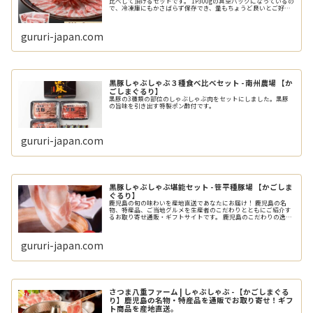
比べして頂けるセットです。 1P300gの真空パックになっているの
で、冷凍庫にもかさばらず保存でき、量もちょうど良いとご好評
いただいております。
gururi-japan.com
黒豚しゃぶしゃぶ３種食べ比べセット - 南州農場 【か
ごしまぐるり】
黒豚の3種類の部位のしゃぶしゃぶ肉をセットにしました。黒豚
の旨味を引き出す特製ポン酢付です。
gururi-japan.com
黒豚しゃぶしゃぶ堪能セット - 笹平種豚場 【かごしま
ぐるり】
鹿児島の旬の味わいを産地直送であなたにお届け！ 鹿児島の名
物、特産品、ご当地グルメを生産者のこだわりとともにご紹介す
るお取り寄せ通販・ギフトサイトです。 鹿児島のこだわりの逸品
をぜひお楽しみください。
gururi-japan.com
さつま八重ファーム | しゃぶしゃぶ - 【かごしまぐる
り】鹿児島の名物・特産品を通販でお取り寄せ！ギフ
ト商品を産地直送。