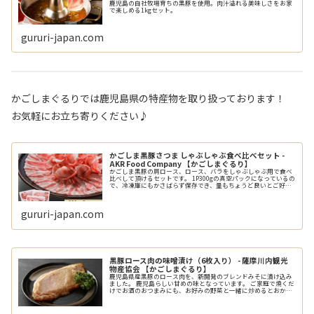
鹿児島の自社牧場育ちの黒豚を使用。肉汁溢れる美味しさをお家
で楽しめる1kgセット。
gururi-japan.com
かごしまぐるりでは鹿児島県の特産物を取り扱っております！
お気軽にお立ち寄りください♪
かごしま黒豚さつま しゃぶしゃぶ食べ比べセット -
AKR Food Company 【かごしまぐるり】
かごしま黒豚の肩ロース、ロース、バラをしゃぶしゃぶ用で食べ
比べして頂けるセットです。 1P300gの真空パックになっているの
で、冷凍庫にもかさばらず保存でき、量もちょうど良いとご好評
いただいております。
gururi-japan.com
黒豚ロース肉の味噌漬け（6枚入り） - 薩摩川内観光
物産協会 【かごしまぐるり】
鹿児島県産黒豚のロース肉を、新開発のブレンドみそに漬け込み
ました。 鹿児島らしい甘めの味となっています。 ご家庭で焼くだ
けでお酒のおつまみにも、お好みの野菜と一緒に炒めるとおかず
にもなります。