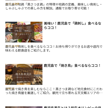
鹿児島の地鶏「黒さつま鶏」の特徴や地鶏の定義、美味しい鳥刺し・
かごしま地鶏
しゃぶしゃぶでの楽しみ方を解説。通販でお取り寄せ可能！
美味い！鹿児島で「鶏刺し」食べるな
らココ！
鹿児島で鳥刺しを食べるならココ！お持ち帰りができるお店や店内で
かごしまの食
味わえる飲食店をご紹介します。
鹿児島で「焼き鳥」食べるならココ！
鹿児島で焼き鳥を楽しむならここ！黒さつま鶏など地元食材にこだわ
お知らせ
った焼き鳥屋を厳選してご紹介。観光で立ち寄れる天文館エリアの名
店も掲載。地元民にも愛されるお店をチェックしよう！
鹿児島黒牛とは？和牛オリンピック日