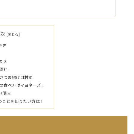
目次
歴史
の味
原料
さつま揚げは甘め
の食べ方はマヨネーズ！
無限大
のことを知りたい方は！