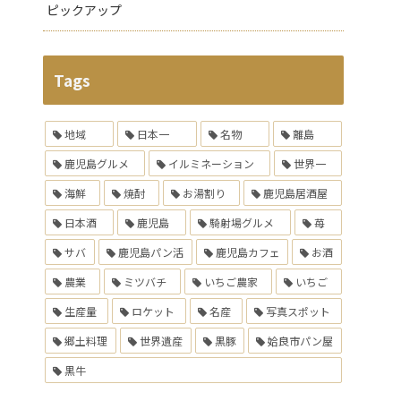
ピックアップ
Tags
地域
日本一
名物
離島
鹿児島グルメ
イルミネーション
世界一
海鮮
焼酎
お湯割り
鹿児島居酒屋
日本酒
鹿児島
騎射場グルメ
苺
サバ
鹿児島パン活
鹿児島カフェ
お酒
農業
ミツバチ
いちご農家
いちご
生産量
ロケット
名産
写真スポット
郷土料理
世界遺産
黒豚
姶良市パン屋
黒牛