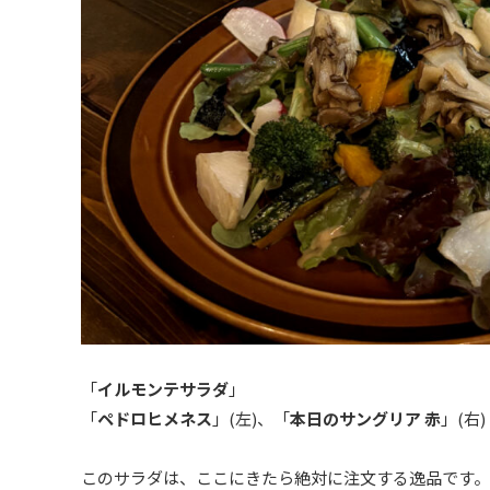
「
イルモンテサラダ
」
「
ペドロヒメネス
」(左)、「
本日のサングリア 赤
」(右)
このサラダは、ここにきたら絶対に注文する逸品です。