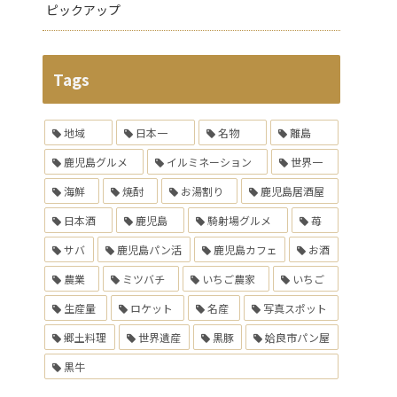
ピックアップ
Tags
地域
日本一
名物
離島
鹿児島グルメ
イルミネーション
世界一
海鮮
焼酎
お湯割り
鹿児島居酒屋
日本酒
鹿児島
騎射場グルメ
苺
サバ
鹿児島パン活
鹿児島カフェ
お酒
農業
ミツバチ
いちご農家
いちご
生産量
ロケット
名産
写真スポット
郷土料理
世界遺産
黒豚
姶良市パン屋
黒牛