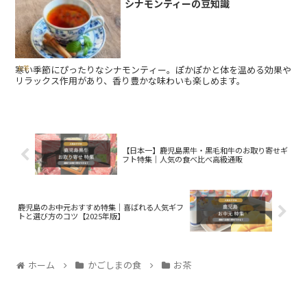
シナモンティーの豆知識
寒い季節にぴったりなシナモンティー。ぽかぽかと体を温める効果や
お茶
リラックス作用があり、香り豊かな味わいも楽しめます。
【日本一】鹿児島黒牛・黒毛和牛のお取り寄せギ
フト特集｜人気の食べ比べ高級通販
鹿児島のお中元おすすめ特集｜喜ばれる人気ギフ
トと選び方のコツ【2025年版】
ホーム
かごしまの食
お茶