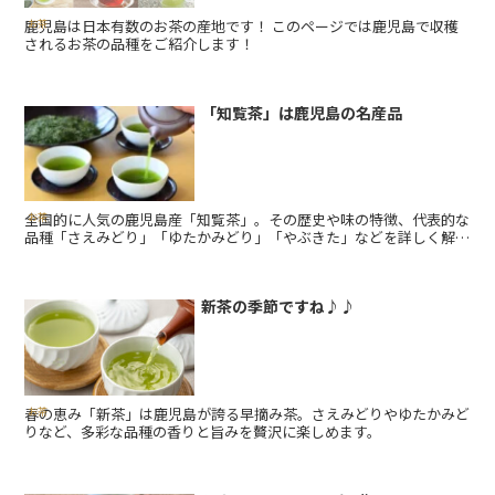
鹿児島は日本有数のお茶の産地です！ このページでは鹿児島で収穫
お茶
されるお茶の品種をご紹介します！
「知覧茶」は鹿児島の名産品
全国的に人気の鹿児島産「知覧茶」。その歴史や味の特徴、代表的な
お茶
品種「さえみどり」「ゆたかみどり」「やぶきた」などを詳しく解
説！
新茶の季節ですね♪♪
春の恵み「新茶」は鹿児島が誇る早摘み茶。さえみどりやゆたかみど
お茶
りなど、多彩な品種の香りと旨みを贅沢に楽しめます。