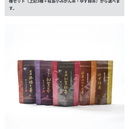
種セット（上記3種＋桜島小みかん茶・ゆず緑茶）から選べま
す。