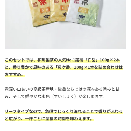
このセットでは、枦川製茶の人気No.1銘柄「白岳」100g×2本
と、香り豊かで風味のある「母ケ岳」100g×1本を詰め合わせは
おすすめ。
霧深い山あいの高級茶産地・後岳ならではの深みある旨みと甘
み、そして鮮やかな水色（すいしょく）が楽しめます。
リーフタイプなので、急須でじっくり淹れることで香りがふわっ
と広がり、一杯ごとに至福の時間を味わえます。