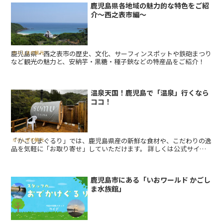
鹿児島県各地域の魅力的な特色をご紹
介〜西之表市編〜
鹿児島県・西之表市の歴史、文化、サーフィンスポットや鉄砲まつり
かごしまの観光
など観光の魅力と、安納芋・黒糖・種子鋏などの特産品をご紹介！
温泉天国！鹿児島で「温泉」行くなら
ココ！
「かごしまぐるり」では、鹿児島県産の新鮮な食材や、こだわりの逸
かごしまの観光
品を気軽に「お取り寄せ」していただけます。 詳しくは公式サイト
をチェックしてみてください。 ＼ 公式サイトはこちら ／ ...
鹿児島市にある「いおワールド かごし
ま水族館」