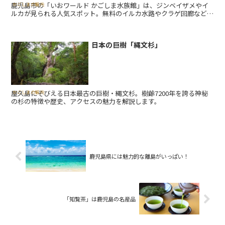
鹿児島市の「いおワールド かごしま水族館」は、ジンベイザメやイ
かごしまの観光
ルカが見られる人気スポット。無料のイルカ水路やクラゲ回廊など見
どころ満載！
日本の巨樹「縄文杉」
屋久島にそびえる日本最古の巨樹・縄文杉。樹齢7200年を誇る神秘
かごしまの観光
の杉の特徴や歴史、アクセスの魅力を解説します。
鹿児島県には魅力的な離島がいっぱい！
「知覧茶」は鹿児島の名産品