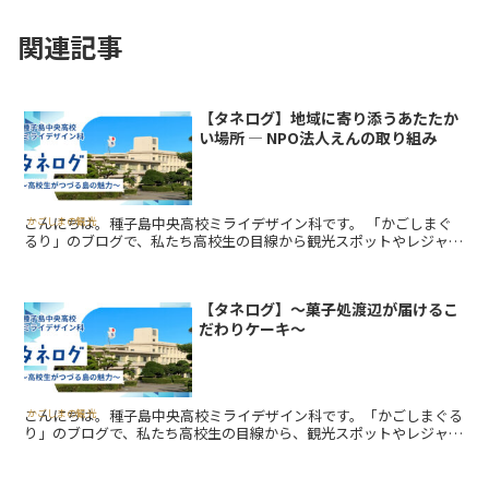
関連記事
【タネログ】地域に寄り添うあたたか
い場所 ― NPO法人えんの取り組み
こんにちは。種子島中央高校ミライデザイン科です。 「かごしまぐ
かごしまの観光
るり」のブログで、私たち高校生の目線から観光スポットやレジャ
ー、グルメなど、種子島の魅力を紹介していく連載企画「タネログ〜
高校生が...
【タネログ】～菓子処渡辺が届けるこ
だわりケーキ～
こんにちは。種子島中央高校ミライデザイン科です。「かごしまぐる
かごしまの観光
り」のブログで、私たち高校生の目線から、観光スポットやレジャ
ー、グルメなど、種子島の魅力を紹介していく連載企画「タネログ～
高校生がつづる...