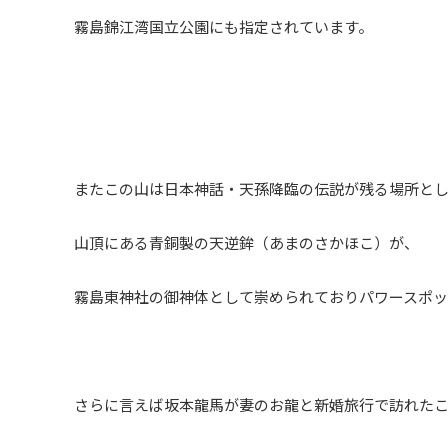
霧島錦江湾国立公園にも指定されています。
またこの山は日本神話・天孫降臨の伝説が残る場所と
山頂にある青銅製の天逆鉾（あまのさかほこ）が、
霧島東神社の御神体として崇められておりパワースポッ
さらに言えば坂本龍馬が妻のお龍と新婚旅行で訪れた