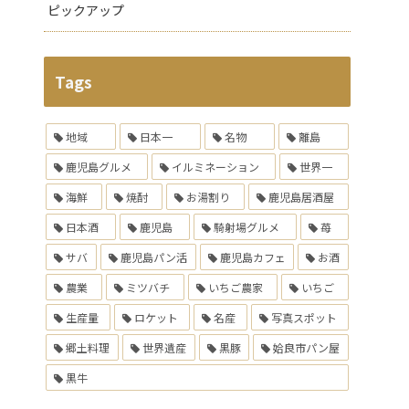
ピックアップ
Tags
地域
日本一
名物
離島
鹿児島グルメ
イルミネーション
世界一
海鮮
焼酎
お湯割り
鹿児島居酒屋
日本酒
鹿児島
騎射場グルメ
苺
サバ
鹿児島パン活
鹿児島カフェ
お酒
農業
ミツバチ
いちご農家
いちご
生産量
ロケット
名産
写真スポット
郷土料理
世界遺産
黒豚
姶良市パン屋
黒牛