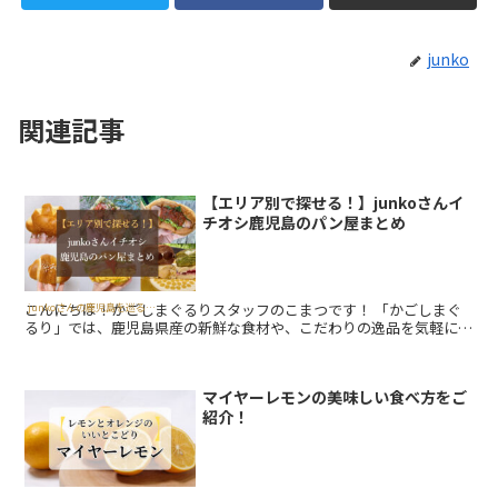
junko
関連記事
【エリア別で探せる！】junkoさんイ
チオシ鹿児島のパン屋まとめ
こんにちは！かごしまぐるりスタッフのこまつです！ 「かごしまぐ
junkoさんの鹿児島を巡る美味しい旅
るり」では、鹿児島県産の新鮮な食材や、こだわりの逸品を気軽に
「お取り寄せ」していただけます。 詳しくは公式サイトをチェック
し...
マイヤーレモンの美味しい食べ方をご
紹介！