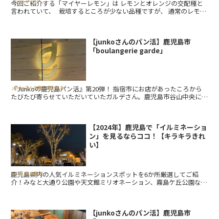
今回ご紹介する「マイヤーレモン」は レモンとオレンジの交配種と
ピックアップ
言われていて、 栽培するところが少ない品種ですが、 通常のレモン
より甘みがあります。 マイヤーレモンを使った鍋料理もご紹介(^ ^)
【junkoさんのパン活】鹿児島市
「boulangerie garde」
『Junkoの鹿児島パン活』第20弾！ 指宿市にお店があったころから
junkoさんの鹿児島を巡る美味しい旅
たびたび寄らせていただいていたガルデさん。鹿児島市谷山中央に移
転されてから行けていなかったのですが、先日ひょんなことからガ
ル...
【2024年】鹿児島で「イルミネーショ
ン」を見るならココ！【キラキラきれ
い】
鹿児島県内の人気イルミネーションスポットを6か所厳選してご紹
かごしまの観光
介！みなと大通り公園や天文館ミリオネーション、霧島ケ丘公園な
ど、冬の夜に輝く幻想的な景色を楽しみませんか？開催期間・アクセ
ス情報も掲載中！
【junkoさんのパン活】鹿児島市