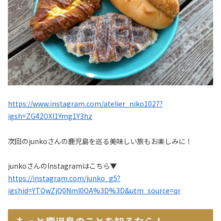
https://www.instagram.com/atelier_niko1027?
igsh=ZG42OXI1Ymg1Y3hz
次回のjunkoさんの鹿児島を巡る美味しい旅もお楽しみに！
junkoさんのInstagramはこちら▼
https://instagram.com/junko_g5?
igshid=YTQwZjQ0NmI0OA%3D%3D&utm_source=qr