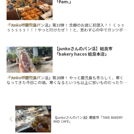
「Pam.」
『Junkoの鹿児島パン活』第33弾！ 念願のお店に初潜入！！ くぅぅ
junkoさんの鹿児島を巡る美味しい旅
ぅぅぅぅぅ！！！やっと行けたぜ！！と、思わず心の中でガッツポー
ズをしてしまうほど、ずっと行きたかったパン屋さんに先日...
【junkoさんのパン活】姶良市
「bakery hacos 姶良本店」
『Junkoの鹿児島パン活』第26弾！ やっと鹿児島も冬らしく、寒く
junkoさんの鹿児島を巡る美味しい旅
なってきた今日この頃。寒くなるといつも以上に甘いものだったり、
ホットコーヒーと合うものが無性に食べたくなるのは私だけでしょ
う...
【junkoさんのパン活】鹿屋市「TAKE BAKERY
AND CAFE」