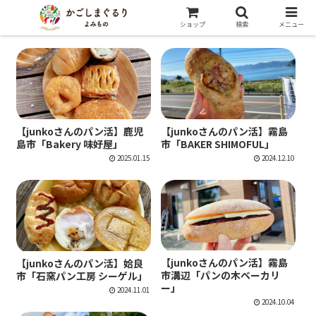
ショップ
検索
メニュー
junkoさんの鹿児島を巡る美味しい旅
junkoさんの鹿児島を巡る美味しい旅
【junkoさんのパン活】鹿児
【junkoさんのパン活】霧島
島市「Bakery 味好屋」
市「BAKER SHIMOFUL」
2025.01.15
2024.12.10
junkoさんの鹿児島を巡る美味しい旅
junkoさんの鹿児島を巡る美味しい旅
【junkoさんのパン活】霧島
【junkoさんのパン活】姶良
市溝辺「パンの木ベーカリ
市「石窯パン工房 シーゲル」
ー」
2024.11.01
2024.10.04