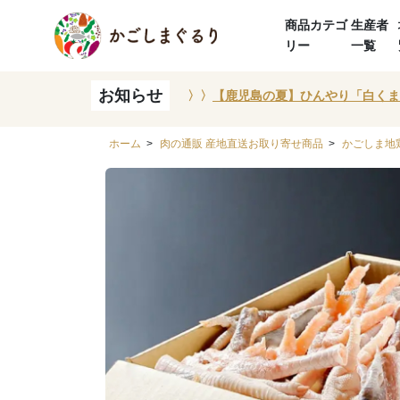
商品カテゴ
生産者
リー
一覧
お知らせ
〉〉
【鹿児島の夏】ひんやり「白くま
ホーム
>
肉の通販 産地直送お取り寄せ商品
>
かごしま地