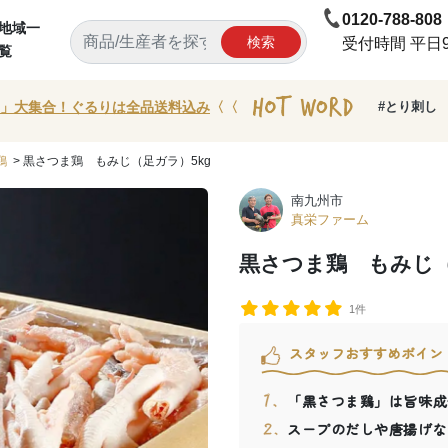
0120-788-808
地域一
検索
受付時間 平日9:
覧
」大集合！ぐるりは全品送料込み
〈〈
#とり刺し
鶏
> 黒さつま鶏 もみじ（足ガラ）5kg
南九州市
真栄ファーム
黒さつま鶏 もみじ（
1件
スタッフおすすめポイン
「黒さつま鶏」は旨味成
スープのだしや唐揚げな