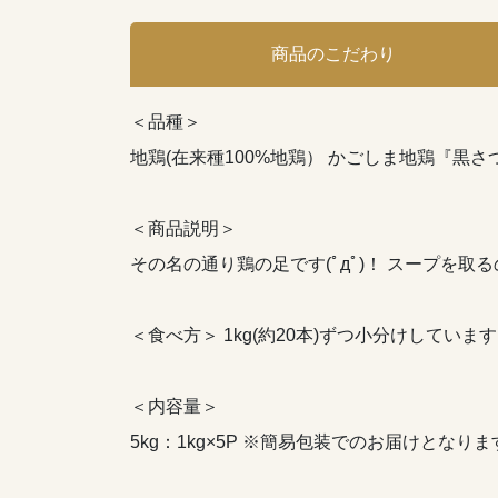
商品のこだわり
＜品種＞
地鶏(在来種100%地鶏） かごしま地鶏『黒
＜商品説明＞
その名の通り鶏の足です(ﾟдﾟ)！ スープを
＜食べ方＞ 1kg(約20本)ずつ小分けしてい
＜内容量＞
5kg：1kg×5P ※簡易包装でのお届けとなりま