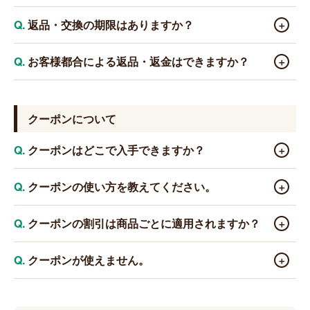
（目安：到着当日～翌日）お電話（0120-788-808）または
お問い合わせフォーム
にてご連絡ください。状況確認のた
大変失礼いたしました。お電話または
お問い合わせフォ
返品・交換の期限はありますか？
＋
め、お写真をお送りいただけますとスムーズです。
ーム
にてご連絡ください。正しい商品をお届けいたしま
す。
商品到着後7日以内にご連絡ください。商品によって異な
お客様都合による返品・返金はできますか？
＋
りますので、あらかじめご了承ください。返品送料につき
ましては、お客様都合による返品の場合はお客様のご負担
生鮮食品・食料品の性質上、お客様都合による返品はお
とさせていただきます。不良品に該当する場合は当方で負
受けできない場合がございます。詳細はお問い合わせくだ
クーポンについて
担いたします。
さい。返品送料につきましては、お客様都合による返品の
場合はお客様のご負担とさせていただきます。不良品に該
クーポンはどこで入手できますか？
＋
当する場合は当方で負担いたします。
メールマガジンやLINE公式アカウント、特集ページで不
クーポンの使い方を教えてください。
＋
定期に配布しています。ぜひご登録・ご確認ください。
ご注文手続きのお支払い方法の選択画面に「クーポンコ
クーポンの割引は商品ごとに適用されますか？
＋
ードを入力」する欄があります。そちらにコードをご入力
ください。
いいえ。クーポンはお一人様1回限り、ご注文1回（1会
クーポンが使えません。
＋
※クーポンはお一人様1回・ご注文1回につき1回のみ適用さ
計）につき1回のみのご利用となります。割引はご注文金額
れます（クーポンごとに条件が異なる場合があります）。
全体に対して1回適用され、商品ごと・商品点数ごとには適
有効期限・対象商品・対象金額の条件をご確認くださ