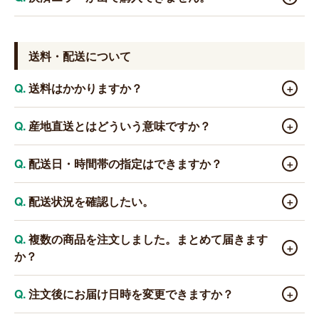
求書は、商品とは別に郵送されますので、発行から14日以
内にお支払いをお願いします。
カード情報の入力ミスや、カード会社側の制限が原因の
場合があります。ご不明点がございましたら、お電話また
送料・配送について
は
お問い合わせフォーム
にてご連絡ください。
送料はかかりますか？
＋
全品送料・税込み価格でご提供しております。 ※一部地
産地直送とはどういう意味ですか？
＋
域を除く。販売価格とは別に商品ごとに配送料、代引き手
数料、振込手数料がかかる場合もございます。 ※送料が発生
生産者から直接お客様のもとへお届けする方法です。中
配送日・時間帯の指定はできますか？
＋
する地域：北海道1,000円、沖縄1,500円、東北500円、一部
間業者を介さないため、鮮度の高い状態でお届けできま
離島
す。
商品によって対応状況が異なります。指定できる商品に
配送状況を確認したい。
＋
つきましては、ご注文時の備考欄にご希望を記入いただく
か、お問い合わせください。商品によっては指定に対応で
発送後に「発送完了メール」をお送りしております。メ
複数の商品を注文しました。まとめて届きます
＋
きない場合があります。なお、誠に恐れ入りますが、ご注
か？
ール内に記載の「お荷物伝票番号（追跡番号）」を、各配
文確定後の当店での配達日時の変更・ご指定は承っており
送会社の追跡サイトにご入力いただくと、配送状況をご確
ません。お手数ですが、「発送完了メール」または当サイ
認いただけます。伝票番号は当サイトのマイページ（ご注
当店の商品は生産者様より産地直送でお届けしているた
注文後にお届け日時を変更できますか？
＋
トのマイページに記載の伝票番号をもとに、お客様ご自身
文履歴）からもご確認いただけます。
め、複数の商品をご注文いただいた場合、お届けの日時や