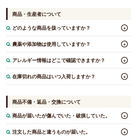
はい、可能です。送り先が異なる場合はご購入時に、各
商品ごとで送り先をご記入ください。
商品・生産者について
どのような商品を扱っていますか？
＋
鹿児島県産の野菜・果物・肉・魚介類・加工品・調味
農薬や添加物は使用していますか？
＋
料・飲料・お菓子・工芸品など、鹿児島の名産品を幅広く
取り扱っています。さつまいも・黒豚・黒牛・うなぎ・カ
商品・生産者によって異なります。詳細は各商品ページ
アレルギー情報はどこで確認できますか？
＋
ンパチ・芋焼酎・黒糖など、鹿児島ならではの特産品をぜ
をご確認ください。不明な点はお問い合わせください。
ひお試しください。
各商品ページに記載しております。アレルギーをお持ち
在庫切れの商品はいつ入荷しますか？
＋
のお客様は必ずご確認のうえご注文ください。不明な点は
お問い合わせください。
旬の食材は収穫時期を過ぎると販売終了となる商品があ
ります。次回入荷の見込みがある商品については、お問い
商品不備・返品・交換について
合わせいただければご案内いたします。
商品が届いたが傷んでいた・破損していた。
＋
大変申し訳ございません。商品到着後、できるだけ早く
注文した商品と違うものが届いた。
＋