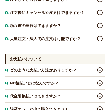
メール」が届きます。届いていない場合は、迷惑メールフ
ォルダをご確認ください。それでも見当たらない場合はお
ご注文から10日以内の発送を目安としております。旬の
注文後にキャンセルや変更はできますか？
＋
問い合わせください。
時期・収穫状況によって前後することがあります。各商品
ページにも目安を記載しておりますのでご確認ください。
発送準備に入る前であれば対応できる場合がございま
領収書の発行はできますか？
＋
す。お早めにお電話（0120-788-808）または
お問い合わせ
フォーム
よりご連絡ください。なお、発送後のキャンセル
対応しております。ご注文時の備考欄に「領収書希望」
大量注文・法人での注文は可能ですか？
＋
はお受けできません。
とご記入ください。宛名のご指定がある場合もあわせてご
記入ください。
承っております。数量や商品によっては対応できない場
合もございますので、まずはお電話または
お問い合わせフ
お支払いについて
ォーム
にてご相談ください。
どのような支払い方法がありますか？
＋
クレジットカード（VISA・Mastercard・JCB・AMEX・
NP後払いとはなんですか？
＋
Diners）、NP後払い（手数料278円、利用上限55,000
円）、Amazon Pay からお選びいただけます。
商品到着後に郵送される請求書で、コンビニ・郵便局・
代金引換払いはできますか？
＋
銀行からお支払いいただける決済方法です。手数料278円が
かかります。ご利用上限は累計55,000円（税込）です。請
現在、代金引換払いには対応しておりません。
決済エラーが出て購入できません。
＋