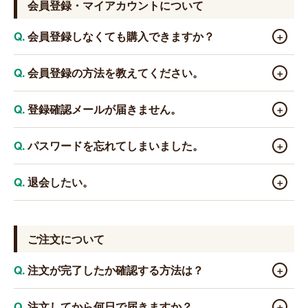
会員登録・マイアカウントについて
会員登録しなくても購入できますか？
＋
はい、ゲストとしてご購入いただけます。ただし、会員
会員登録の方法を教えてください。
＋
登録いただくと以下の特典・機能をご利用いただけます。
ぜひご登録ください。
ページ上部の「マイアカウント」より新規登録ができま
登録確認メールが届きません。
＋
す。メールアドレスとパスワードを設定するだけで完了し
・初回購入で次回から使える
100ポイントプレゼント
ます。
迷惑メールフォルダに振り分けられている場合がござい
パスワードを忘れてしまいました。
＋
・100円ごとに1ポイント貯まる
ます。customer@gururi-japan.com からのメールが受信で
・1ポイント＝1円として利用可能
きるよう設定をご確認ください。それでも届かない場合は
マイアカウントのログイン画面から「パスワードを忘れ
退会したい。
＋
・ご注文履歴の確認
お問い合わせください。
た方はこちら」よりリセットできます。
・配送先の保存
お電話（0120-788-808）または
お問い合わせフォーム
に
てご連絡ください。
ご注文について
注文が完了したか確認する方法は？
＋
ご注文完了後、ご登録のメールアドレスに「ご注文確認
注文してから何日で届きますか？
＋