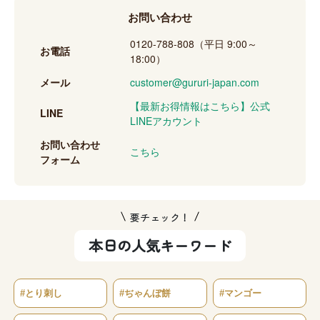
用されません。
い。コードに入力ミスがないかもご確認ください（大文
お問い合わせ
字・小文字の区別があります）。それでも解決しない場合
はお問い合わせください。
なお、クーポンごとに利用条件が異なる場合がございます。詳し
0120-788-808（平日 9:00～
お電話
くは各クーポンの配布時のご案内をご確認ください。
18:00）
メール
customer@gururi-japan.com
【最新お得情報はこちら】公式
LINE
LINEアカウント
お問い合わせ
こちら
フォーム
要チェック！
本日の人気キーワード
#とり刺し
#ぢゃんぼ餅
#マンゴー