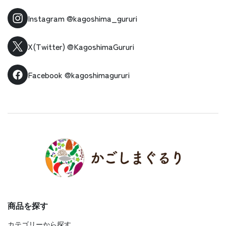
Instagram
@kagoshima_gururi
X(Twitter)
@KagoshimaGururi
Facebook
@kagoshimagururi
商品を探す
カテゴリーから探す