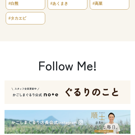
#白熊
#あくまき
#高菜
#タカエビ
Follow Me!