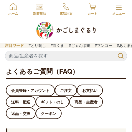
ホーム
新着商品
電話注文
カート
注目ワード
#とり刺し
#白くま
#ぢゃんぼ餅
#マンゴー
#あくま
よくあるご質問（FAQ）
会員登録・アカウント
ご注文
お支払い
送料・配送
ギフト・のし
商品・生産者
返品・交換
クーポン