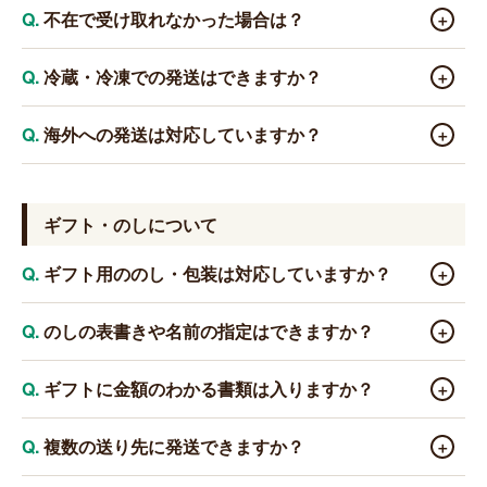
で配送会社のサイトより変更手続きをお願いいたします。
配送便が商品ごとに別々（個別の発送）となる場合がござ
誠に恐れ入りますが、ご注文確定後の当店での配達日時
不在で受け取れなかった場合は？
＋
います。発送完了メールも商品ごとに届く場合がございま
の変更・ご指定は承っておりません。お手数ですが、「発
※システムの都合上、まだ発送されていない状態であっても、当
すので、あらかじめご了承ください。
送完了メール」または当サイトのマイページに記載の伝票
サイトのマイページ上では「発送済み」と表示される場合がござ
配送会社の不在票をご確認いただき、再配達のお手配を
冷蔵・冷凍での発送はできますか？
＋
います。また、伝票番号が配送会社の追跡サイトに反映されるま
番号をもとに、お客様ご自身で配送会社のサイトより変更
お願いします。生鮮食品は保管期間（通常1週間程度）を過
でお時間をいただく場合がございます。追跡情報が表示されない
手続きをお願いいたします。
ぎると返送される場合がありますので、お早めにお手配く
商品によって常温・冷蔵・冷凍を使い分けております。
海外への発送は対応していますか？
＋
場合は、お時間をおいて再度お試しください。
ださい。
各商品ページにてご確認ください。
※生鮮食品は保管期間（通常1週間程度）を過ぎると返送となる
現在、国内のみの発送となっております。海外に配送し
場合がございます。お早めにお手続きください。
たい場合などご相談は、
お問い合わせフォーム
や電話でお
ギフト・のしについて
問い合わせください。
ギフト用ののし・包装は対応していますか？
＋
商品によってのし包装の対応は異なります。各商品ペー
のしの表書きや名前の指定はできますか？
＋
ジにてご確認ください。のしは無料で対応しております。
お中元・お歳暮・お祝い・内祝いなど、各種ギフトにご利
のし対応可能商品は、表書き・名前をご指定いただけま
ギフトに金額のわかる書類は入りますか？
＋
用ください。ご注文時にご指定いただくか、備考欄にご記
す。ご注文時の備考欄に「表書き（例：御中元）」「お名
入ください。
前」をご記入ください。
明細書・金額のわかる書類は同梱しておりません。安心
複数の送り先に発送できますか？
＋
してギフトとしてお使いください。