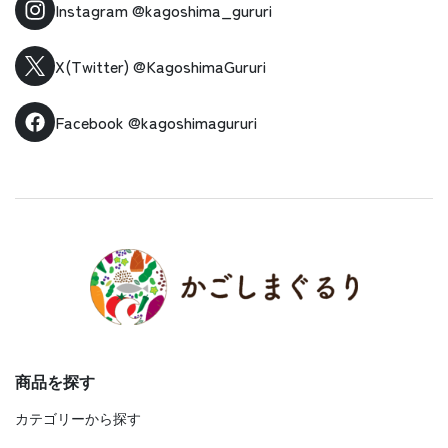
Instagram
@kagoshima_gururi
X(Twitter)
@KagoshimaGururi
Facebook
@kagoshimagururi
商品を探す
カテゴリーから探す