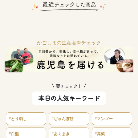
かごしまの生産者をチェック
要チェック！
本日の人気キーワード
#とり刺し
#ぢゃんぼ餅
#マンゴー
#白熊
#あくまき
#高菜