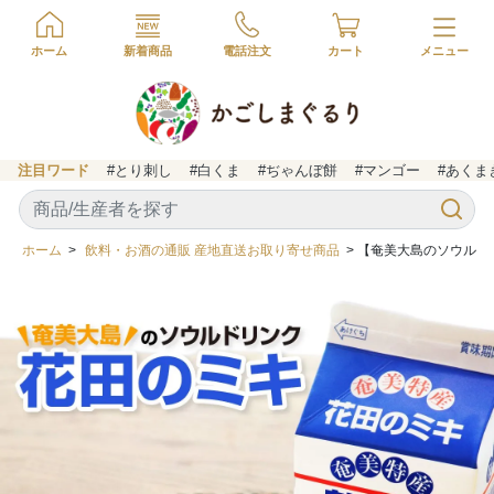
ホーム
新着商品
電話注文
カート
注目ワード
#とり刺し
#白くま
#ぢゃんぼ餅
#マンゴー
#あくま
ホーム
>
飲料・お酒の通販 産地直送お取り寄せ商品
> 【奄美大島のソウルド