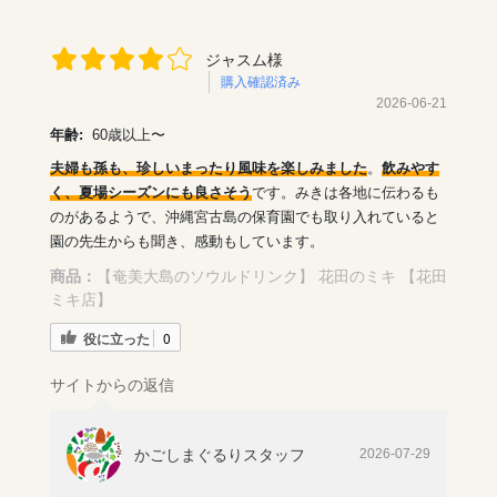
ジャスム様
購入確認済み
2026-06-21
年齢:
60歳以上〜
夫婦も孫も、珍しいまったり風味を楽しみました
。
飲みやす
く、夏場シーズンにも良さそう
です。みきは各地に伝わるも
のがあるようで、沖縄宮古島の保育園でも取り入れていると
園の先生からも聞き、感動もしています。
商品：
【奄美大島のソウルドリンク】 花田のミキ 【花田
ミキ店】
役に立った
0
サイトからの返信
かごしまぐるりスタッフ
2026-07-29