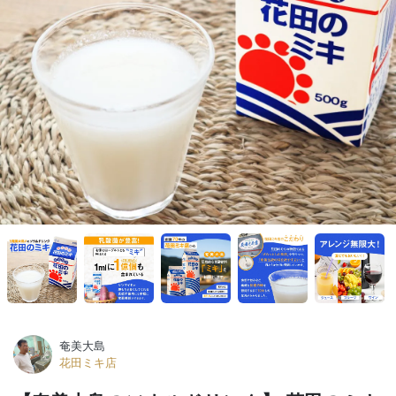
奄美大島
花田ミキ店