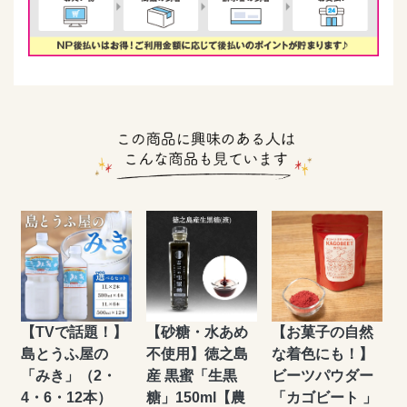
【TVで話題！】
【砂糖・水あめ
【お菓子の自然
島とうふ屋の
不使用】徳之島
な着色にも！】
「みき」（2・
産 黒蜜「生黒
ビーツパウダー
4・6・12本）
糖」150ml【農
「カゴビート 」