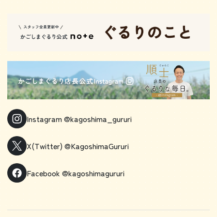
Instagram
@kagoshima_gururi
X(Twitter)
@KagoshimaGururi
Facebook
@kagoshimagururi