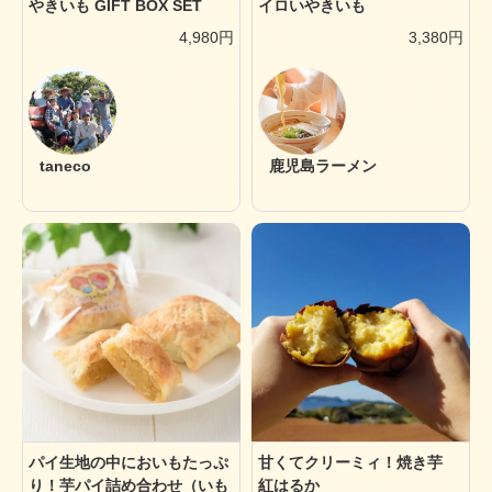
やきいも GIFT BOX SET
イロいやきいも
4,980円
3,380円
taneco
鹿児島ラーメン
パイ生地の中においもたっぷ
甘くてクリーミィ！焼き芋
り！芋パイ詰め合わせ（いも
紅はるか