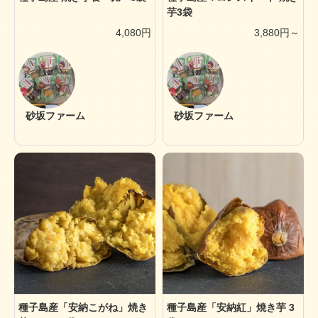
芋3袋
4,080円
3,880円～
砂坂ファーム
砂坂ファーム
種子島産「安納こがね」焼き
種子島産「安納紅」焼き芋 3