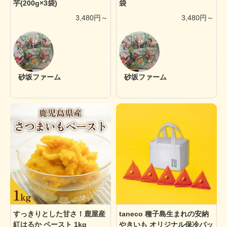
芋(200g×3袋)
袋
3,480円～
3,480円～
砂坂ファーム
砂坂ファーム
すっきりとした甘さ！鹿屋産
taneco 種子島生まれの安納
紅はるか ペースト 1kg
やきいも オリジナル保冷バッ