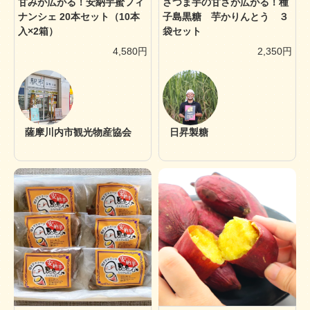
甘みが広がる！安納芋蜜フィ
さつま芋の甘さが広がる！種
ナンシェ 20本セット（10本
子島黒糖 芋かりんとう ３
入×2箱）
袋セット
4,580円
2,350円
薩摩川内市観光物産協会
日昇製糖