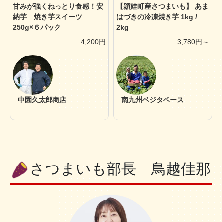
甘みが強くねっとり食感！安
【頴娃町産さつまいも】 あま
納芋 焼き芋スイーツ
はづきの冷凍焼き芋 1kg /
250g×６パック
2kg
4,200円
3,780円～
中園久太郎商店
南九州ベジタベース
さつまいも部長 鳥越佳那