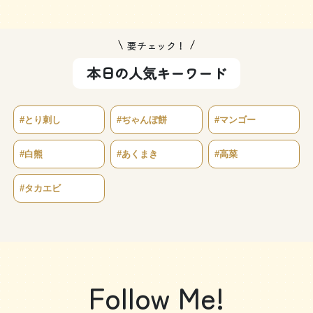
要チェック！
本日の人気キーワード
#とり刺し
#ぢゃんぼ餅
#マンゴー
#白熊
#あくまき
#高菜
#タカエビ
Follow Me!