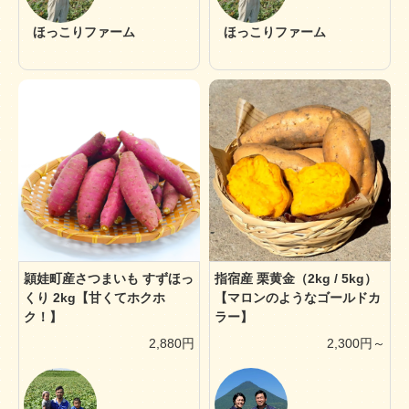
ほっこりファーム
ほっこりファーム
頴娃町産さつまいも すずほっ
指宿産 栗黄金（2kg / 5kg）
くり 2kg【甘くてホクホ
【マロンのようなゴールドカ
ク！】
ラー】
2,880円
2,300円～