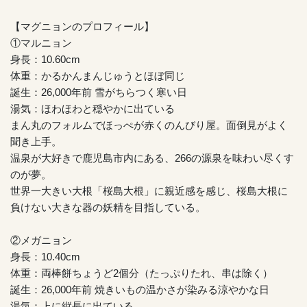
【マグニョンのプロフィール】
①マルニョン
身長：10.60cm
体重：かるかんまんじゅうとほぼ同じ
誕生：26,000年前 雪がちらつく寒い日
湯気：ほわほわと穏やかに出ている
まん丸のフォルムでほっぺが赤くのんびり屋。面倒見がよく
聞き上手。
温泉が大好きで鹿児島市内にある、266の源泉を味わい尽くす
のが夢。
世界一大きい大根「桜島大根」に親近感を感じ、桜島大根に
負けない大きな器の妖精を目指している。
②メガニョン
身長：10.40cm
体重：両棒餅ちょうど2個分（たっぷりたれ、串は除く）
誕生：26,000年前 焼きいもの温かさが染みる涼やかな日
湯気：上に縦長に出ている