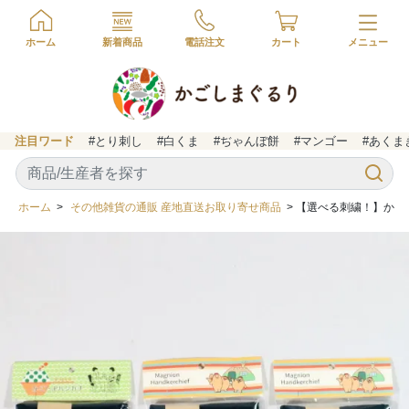
ホーム
新着商品
電話注文
カート
注目ワード
#とり刺し
#白くま
#ぢゃんぼ餅
#マンゴー
#あくま
ホーム
>
その他雑貨の通販 産地直送お取り寄せ商品
> 【選べる刺繍！】かご