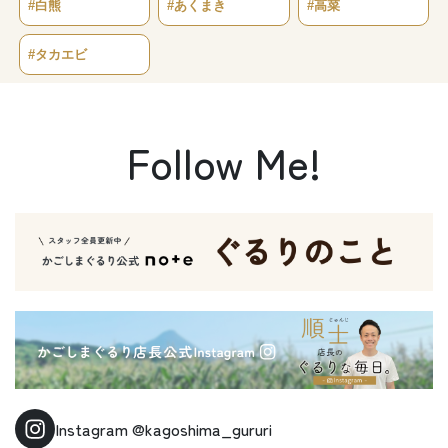
#白熊
#あくまき
#高菜
#タカエビ
Follow Me!
Instagram
@kagoshima_gururi