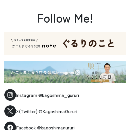
Follow Me!
Instagram
@kagoshima_gururi
X(Twitter)
@KagoshimaGururi
Facebook
@kagoshimagururi