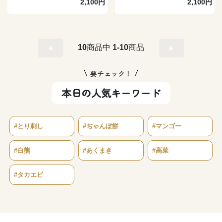
2,100円
2,100円
10
商品中
1-10
商品
要チェック！
本日の人気キーワード
#とり刺し
#ぢゃんぼ餅
#マンゴー
#白熊
#あくまき
#高菜
#タカエビ