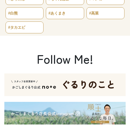
#白熊
#あくまき
#高菜
#タカエビ
Follow Me!