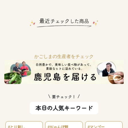
かごしまの生産者をチェック
要チェック！
本日の人気キーワード
#とり刺し
#ぢゃんぼ餅
#マンゴー