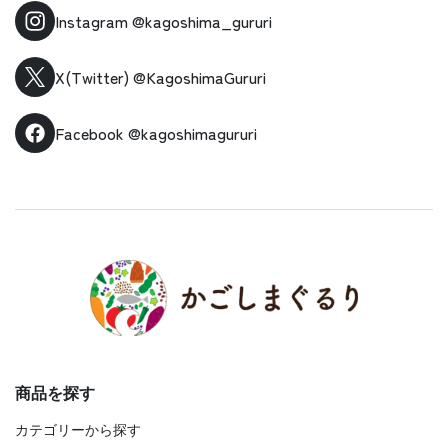
Instagram
@kagoshima_gururi
X(Twitter)
@KagoshimaGururi
Facebook
@kagoshimagururi
商品を探す
カテゴリーから探す