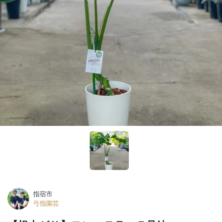
指宿市
弓指園芸