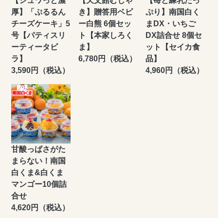
【シュワっと濃
【天文館むじゃ
【苺と練乳たっ
厚】「ぷるるん
き】贈答用ベビ
ぷり】南国白く
チーズケーキ」5
ー白熊 6個セッ
まDX・いちご
号【パティスリ
ト【本家しろく
DX詰合せ 8個セ
ーティータビ
ま】
ット【セイカ食
ラ】
6,780円（税込）
品】
3,590円（税込）
4,960円（税込）
甘酸っぱさがた
まらない！南国
白くま&白くま
マンゴー10個詰
合せ
4,620円（税込）