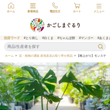
ホーム
新着商品
電話注文
カート
注目ワード
#とり刺し
#白くま
#ぢゃんぼ餅
#マンゴー
#あくま
ホーム
>
花・植物の通販 産地直送お取り寄せ商品
> 【根上がり】モンステラ