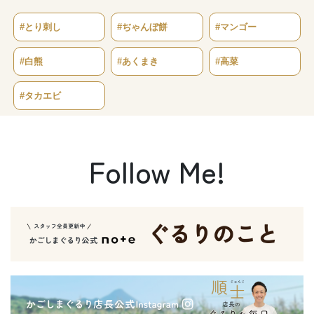
#とり刺し
#ぢゃんぼ餅
#マンゴー
#白熊
#あくまき
#高菜
#タカエビ
Follow Me!