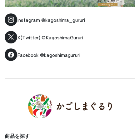
Instagram
@kagoshima_gururi
X(Twitter)
@KagoshimaGururi
Facebook
@kagoshimagururi
商品を探す