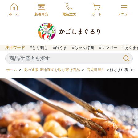
ホーム
新着商品
電話注文
カート
注目ワード
#とり刺し
#白くま
#ぢゃんぼ餅
#マンゴー
#あくま
ホーム
>
肉の通販 産地直送お取り寄せ商品
>
鹿児島黒牛
> ほどよい弾力と