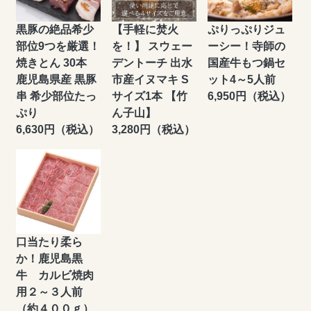
黒豚の絶品希少
【手軽に焚火
ぷりっぷりジュ
部位9つを厳選！
を！】 スウェー
ーシー！寺師の
焼きとん 30本
デントーチ 出水
国産牛もつ鍋セ
鹿児島県産 黒豚
市産イヌマキ S
ット4～5人前
串 希少部位たっ
サイズ1本 【竹
6,950円（税込）
ぷり
ん子山】
6,630円（税込）
3,280円（税込）
口当たり柔ら
か！鹿児島黒
牛 カルビ焼肉
用２～３人前
（約４００ｇ）