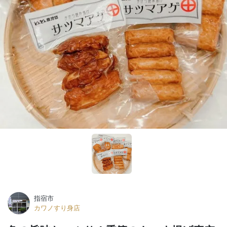
指宿市
カワノすり身店