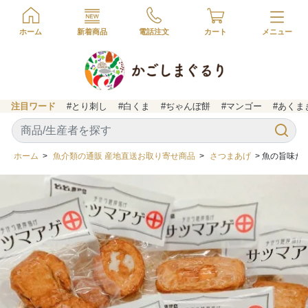
ホーム
新着商品
電話注文
カート
注目ワード
#とり刺し
#白くま
#ぢゃんぼ餅
#マンゴー
#あくま
ホーム
>
魚介類の通販 産地直送お取り寄せ商品
>
さつまあげ
> 魚の旨味た