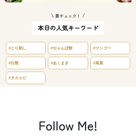
要チェック！
本日の人気キーワード
#とり刺し
#ぢゃんぼ餅
#マンゴー
#白熊
#あくまき
#高菜
#タカエビ
Follow Me!