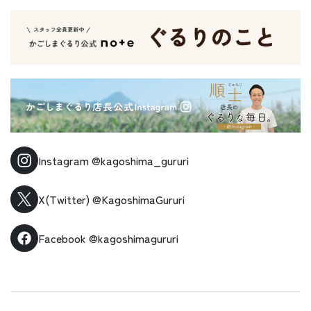
Instagram
@kagoshima_gururi
X(Twitter)
@KagoshimaGururi
Facebook
@kagoshimagururi