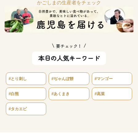
かごしまの生産者をチェック
要チェック！
本日の人気キーワード
#とり刺し
#ぢゃんぼ餅
#マンゴー
#白熊
#あくまき
#高菜
#タカエビ