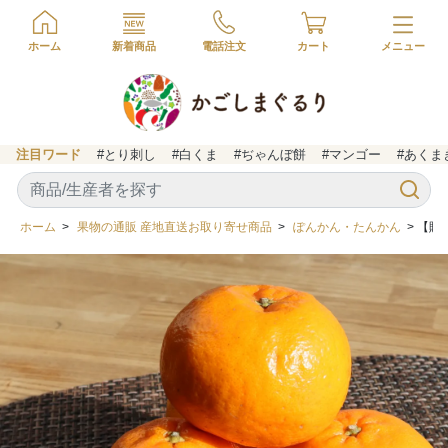
ホーム
新着商品
電話注文
カート
注目ワード
#とり刺し
#白くま
#ぢゃんぼ餅
#マンゴー
#あくま
ホーム
>
果物の通販 産地直送お取り寄せ商品
>
ぽんかん・たんかん
> 【贈