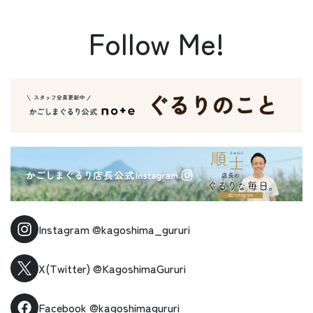
Follow Me!
Instagram
@kagoshima_gururi
X(Twitter)
@KagoshimaGururi
Facebook
@kagoshimagururi