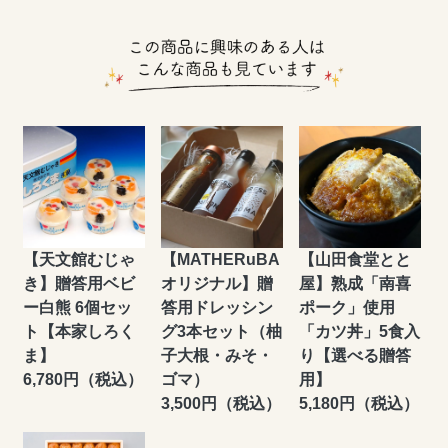
【天文館むじゃ
【MATHERuBA
【山田食堂とと
き】贈答用ベビ
オリジナル】贈
屋】熟成「南喜
ー白熊 6個セッ
答用ドレッシン
ポーク」使用
ト【本家しろく
グ3本セット（柚
「カツ丼」5食入
ま】
子大根・みそ・
り【選べる贈答
6,780円（税込）
ゴマ）
用】
3,500円（税込）
5,180円（税込）