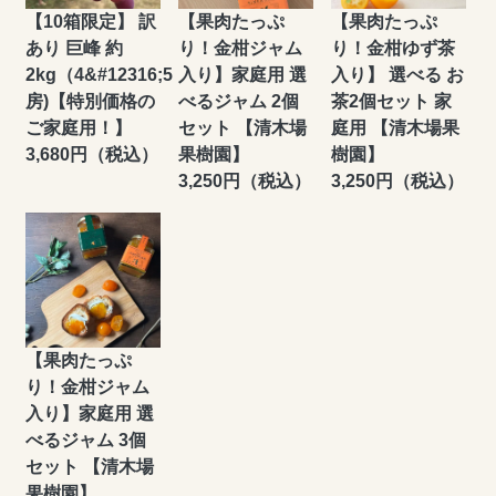
【10箱限定】 訳
【果肉たっぷ
【果肉たっぷ
あり 巨峰 約
り！金柑ジャム
り！金柑ゆず茶
2kg（4&#12316;5
入り】家庭用 選
入り】 選べる お
房)【特別価格の
べるジャム 2個
茶2個セット 家
ご家庭用！】
セット 【清木場
庭用 【清木場果
3,680円（税込）
果樹園】
樹園】
3,250円（税込）
3,250円（税込）
【果肉たっぷ
り！金柑ジャム
入り】家庭用 選
べるジャム 3個
セット 【清木場
果樹園】