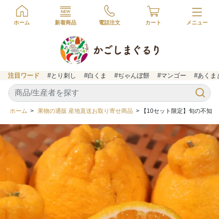
ホーム
新着商品
電話注文
カート
注目ワード
#とり刺し
#白くま
#ぢゃんぼ餅
#マンゴー
#あくま
ホーム
>
果物の通販 産地直送お取り寄せ商品
> 【10セット限定】旬の不知火