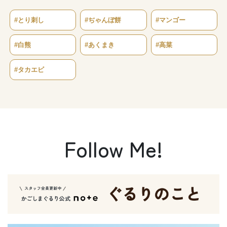
#とり刺し
#ぢゃんぼ餅
#マンゴー
#白熊
#あくまき
#高菜
#タカエビ
Follow Me!