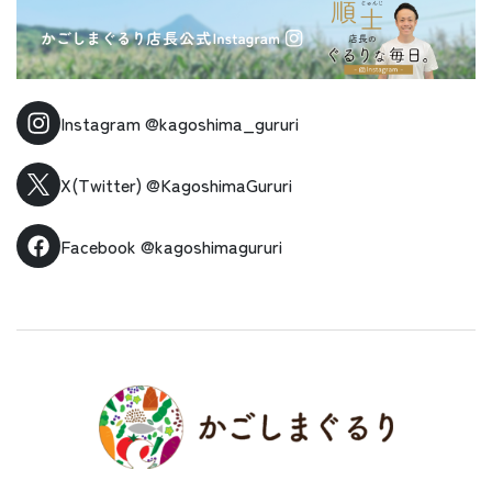
Instagram
@kagoshima_gururi
X(Twitter)
@KagoshimaGururi
Facebook
@kagoshimagururi