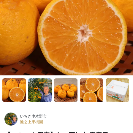
いちき串木野市
池之上果樹園