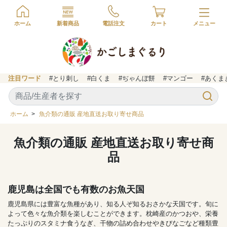
ホーム
新着商品
電話注文
カート
注目ワード
#とり刺し
#白くま
#ぢゃんぼ餅
#マンゴー
#あくま
ホーム
>
魚介類の通販 産地直送お取り寄せ商品
魚介類の通販 産地直送お取り寄せ商
品
鹿児島は全国でも有数のお魚天国
鹿児島県には豊富な魚種があり、知る人ぞ知るおさかな天国です。旬に
よって色々な魚介類を楽しむことができます。枕崎産のかつおや、栄養
たっぷりのスタミナ食うなぎ、干物の詰め合わせやきびなごなど種類豊