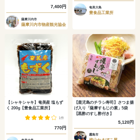
7,400円
奄美大島
豊食品工業所
薩摩川内市
薩摩川内市物産観光協会
【シャキシャキ】奄美産 塩もず
【鹿児島のチラシ寿司】さつま揚
く 200g【豊食品工業所】
げ入り「薩摩すもじの素」5袋
【黒酢のすし酢付き】
1件
5,120円
770円
霧島市
植山かまぼこ屋