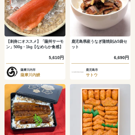
【刺身にオススメ】「薩州サーモ
鹿児島県産うなぎ蒲焼刻み5袋セ
ン」500g・1kg【なめらか食感】
ット
5,610円
6,690円
薩摩川内市
鹿児島市
薩摩川内鰻
サトウ