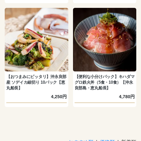
【おつまみにピッタリ】沖永良部
【便利な小分けパック】キハダマ
産 ソデイカ細切り 10パック【恵
グロ鉄火丼（5食・10食）【沖永
丸船長】
良部島・恵丸船長】
4,250円
4,780円