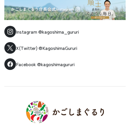
Instagram
@kagoshima_gururi
X(Twitter)
@KagoshimaGururi
Facebook
@kagoshimagururi