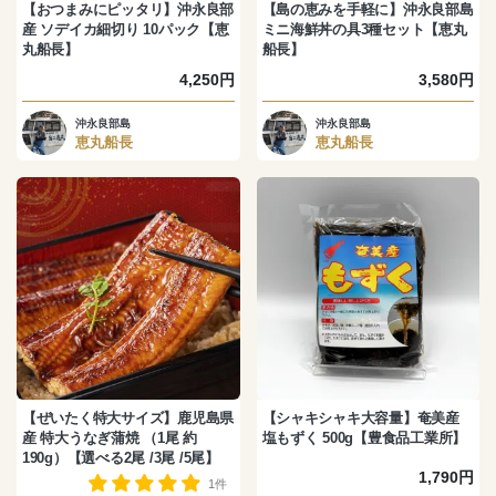
【おつまみにピッタリ】沖永良部
【島の恵みを手軽に】沖永良部島
産 ソデイカ細切り 10パック【恵
ミニ海鮮丼の具3種セット【恵丸
丸船長】
船長】
4,250円
3,580円
沖永良部島
沖永良部島
恵丸船長
恵丸船長
【ぜいたく特大サイズ】鹿児島県
【シャキシャキ大容量】奄美産
産 特大うなぎ蒲焼 （1尾 約
塩もずく 500g【豊食品工業所】
190g）【選べる2尾 /3尾 /5尾】
1,790円
1件