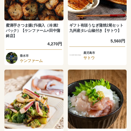
蜜滴芋さつま揚げ6個入（冷凍2
ギフト有頭うなぎ蒲焼2尾セット
パック）【ケンファーム×田中蒲
九州産タレ山椒付き【サトウ】
鉾店】
5,560円
4,270円
鹿児島市
垂水市
サトウ
ケンファーム