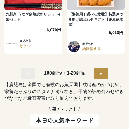
九州産 うなぎ蒲焼訳ありカット4
【贈答用！選べる枚数】特選さつ
袋セット
ま揚げ詰合わせギフト【納屋徳永
屋】
6,070円
5,010円
鹿児島市
鹿児島市
サトウ
納屋徳永屋
100
商品中
1-20
商品
【鹿児島は全国でも有数のお魚天国】枕崎産のかつおや、
栄養たっぷりのスタミナ食うなぎ、干物の詰め合わせやき
びなごなど種類豊富に取り揃えております。
要チェック！
本日の人気キーワード