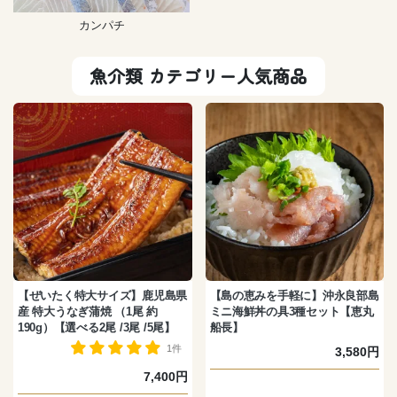
カンパチ
魚介類 カテゴリー人気商品
【ぜいたく特大サイズ】鹿児島県
【島の恵みを手軽に】沖永良部島
産 特大うなぎ蒲焼 （1尾 約
ミニ海鮮丼の具3種セット【恵丸
190g）【選べる2尾 /3尾 /5尾】
船長】
1件
3,580円
7,400円