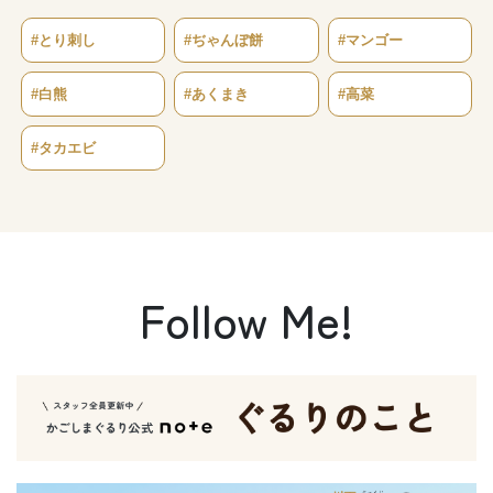
#とり刺し
#ぢゃんぼ餅
#マンゴー
#白熊
#あくまき
#高菜
#タカエビ
Follow Me!