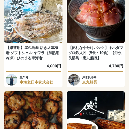
【贈答用】屋久島産 活き〆車海
【便利な小分けパック】キハダマ
老 ソフトシェル ヤワラ（加熱用
グロ鉄火丼（5食・10食）【沖永
冷凍）ひのまる車海老
良部島・恵丸船長】
4,600円
4,780円
屋久島
沖永良部島
車海老日本株式会社
恵丸船長