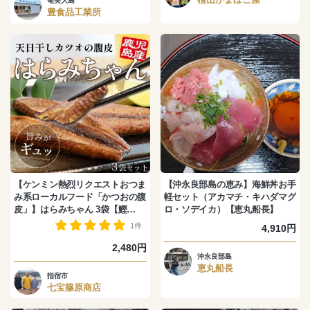
奄美大島
豊食品工業所
【ケンミン熱烈リクエストおつま
【沖永良部島の恵み】海鮮丼お手
み系ローカルフード「かつおの腹
軽セット（アカマチ・キハダマグ
皮」】はらみちゃん 3袋【鰹の旨
ロ・ソデイカ）【恵丸船長】
味が凝縮！】
1件
4,910円
2,480円
沖永良部島
恵丸船長
指宿市
七宝篠原商店