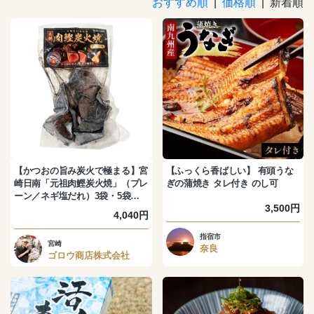
おすすめ順
|
価格順
| 新着順
【かつおの旨み炭火で極まる】宮
【ふっくら香ばしい】 有頭うな
崎日南「元祖肉鰹炭火焼」（プレ
ぎの蒲焼き タレ付き のし可
ーン／ネギ塩だれ）3袋・5袋
3,500円
【ゴロウ商店】
4,040円
指宿市
宮崎
奈良
ゴロウ商店株式会社