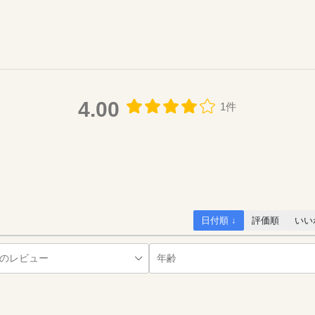
4.00
1件
日付順 ↓
評価順
いい