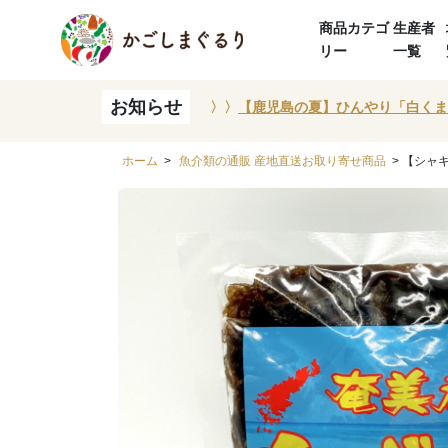
商品カテゴ
生産者
リー
一覧
お知らせ
〉〉
【鹿児島の夏】ひんやり「白くま
ホーム
>
魚介類の通販 産地直送お取り寄せ商品
> 【シャ