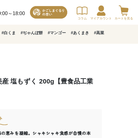
00～18:00
コラム
マイアカウント
カートを見る
#白くま
#ぢゃんぼ餅
#マンゴー
#あくまき
#高菜
 塩もずく 200g【豊食品工業
ト
と海の恵みを凝縮。シャキシャキ食感が自慢の本