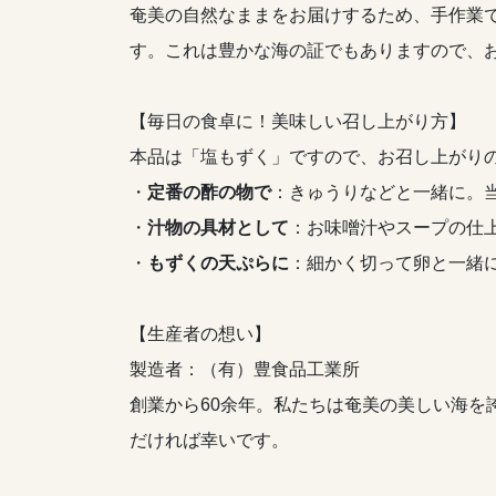
奄美の自然なままをお届けするため、手作業
す。これは豊かな海の証でもありますので、
【毎日の食卓に！美味しい召し上がり方】
本品は「塩もずく」ですので、お召し上がり
・
定番の酢の物で
：きゅうりなどと一緒に。
・
汁物の具材として
：お味噌汁やスープの仕
・
もずくの天ぷらに
：細かく切って卵と一緒
【生産者の想い】
製造者：（有）豊食品工業所
創業から60余年。私たちは奄美の美しい海
だければ幸いです。