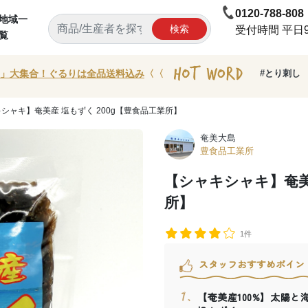
0120-788-808
地域一
検索
受付時間 平日9:
覧
」大集合！ぐるりは全品送料込み
〈〈
#とり刺し
キシャキ】奄美産 塩もずく 200g【豊食品工業所】
奄美大島
豊食品工業所
【シャキシャキ】奄美産
所】
1件
スタッフおすすめポイン
【奄美産100%】太陽