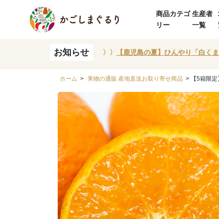
商品カテゴ
生産者
リー
一覧
お知らせ
〉〉
【鹿児島の夏】ひんやり「白くま
ホーム
>
果物の通販 産地直送お取り寄せ商品
> 【5箱限