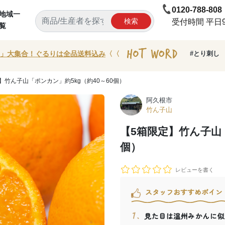
0120-788-808
地域一
検索
受付時間 平日9:
覧
」大集合！ぐるりは全品送料込み
〈〈
#とり刺し
定】竹ん子山「ポンカン」約5kg（約40～60個）
阿久根市
竹ん子山
【5箱限定】竹ん子山「
個）
レビューを書く
スタッフおすすめポイン
見た目は温州みかんに似