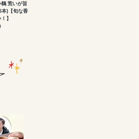
鶴 荒いが旨
本/6本)【旬な香
い！】
）