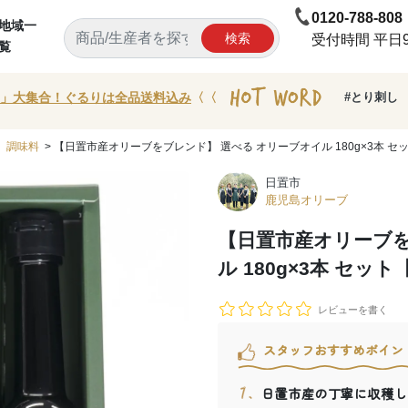
0120-788-808
地域一
検索
受付時間 平日9:
覧
」大集合！ぐるりは全品送料込み
〈〈
#とり刺し
>
調味料
> 【日置市産オリーブをブレンド】 選べる オリーブオイル 180g×3本 
日置市
鹿児島オリーブ
【日置市産オリーブを
ル 180g×3本 セ
レビューを書く
スタッフおすすめポイン
日置市産の丁寧に収穫し