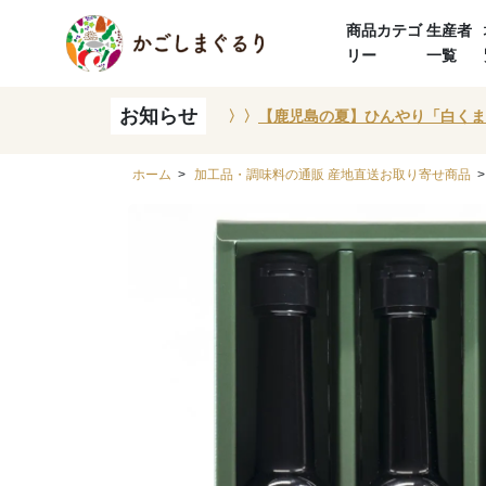
商品カテゴ
生産者
リー
一覧
お知らせ
〉〉
【鹿児島の夏】ひんやり「白くま
ホーム
>
加工品・調味料の通販 産地直送お取り寄せ商品