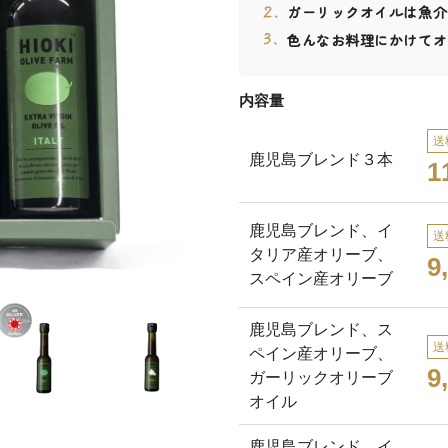
ガーリックオイルは魚介
色んなお料理にかけてオ
内容量
送
鹿児島ブレンド３本
1
鹿児島ブレンド、イ
送
タリア産オリーブ、
9
スペイン産オリーブ
鹿児島ブレンド、ス
送
ペイン産オリーブ、
9
ガーリックオリーブ
オイル
鹿児島ブレンド、イ