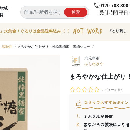
0120-788-808
地域一
検索
受付時間 平日9:
覧
」大集合！ぐるりは全品送料込み
〈〈
#とり刺し
>
調味料
> まろやかな仕上がり！純粋黒糖蜜 黒糖シロップ
鹿児島市
ふちわきや
まろやかな仕上がり
レビューを書く
スタッフおすすめポイン
ミネラルが豊富
昔ながらの製法により含