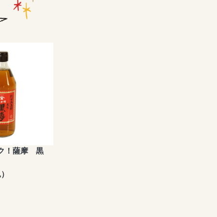
ク！薩摩 黒
込）