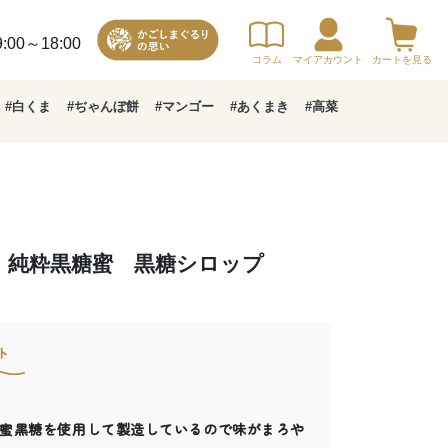
00～18:00
コラム
マイアカウント
カートを見る
#白くま
#ぢゃんぼ餅
#マンゴー
#あくまき
#高菜
！純粋黒糖蜜 黒糖シロップ
ト
蜜黒糖を使用して製造しているので味がまろや