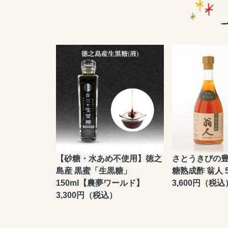
【砂糖・水あめ不使用】徳之
さとうきびの
島産 黒蜜「生黒糖」
糖熟成酢 翁人 5
150ml【農夢ワールド】
3,600円（税込
3,300円（税込）