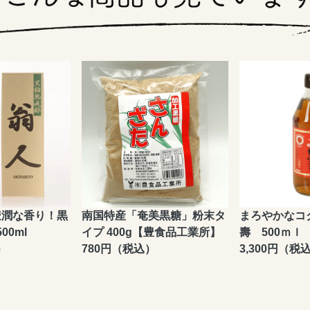
豊潤な香り！黒
南国特産「奄美黒糖」粉末タ
まろやかなコ
00ml
イプ 400g【豊食品工業所】
壽 500ｍｌ
）
780円（税込）
3,300円（税