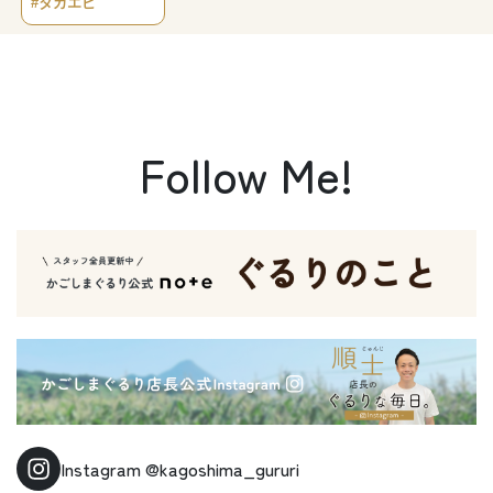
#タカエビ
Follow Me!
Instagram
@kagoshima_gururi