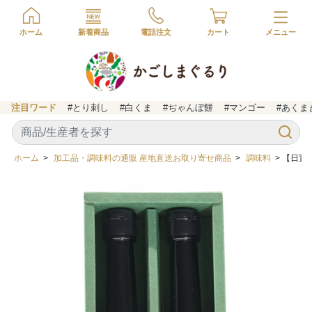
ホーム
新着商品
電話注文
カート
注目ワード
#とり刺し
#白くま
#ぢゃんぼ餅
#マンゴー
#あくま
ホーム
>
加工品・調味料の通販 産地直送お取り寄せ商品
>
調味料
> 【日置