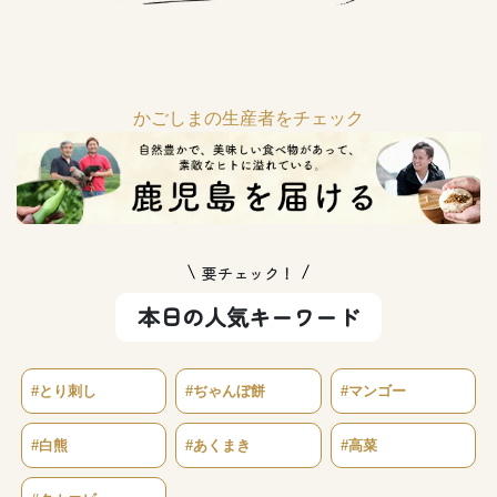
かごしまの生産者をチェック
要チェック！
本日の人気キーワード
#とり刺し
#ぢゃんぼ餅
#マンゴー
#白熊
#あくまき
#高菜