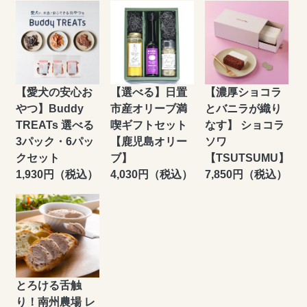
【愛犬の安心お
【選べる】日置
【濃厚ショコラ
やつ】Buddy
市産オリーブ満
とバニラが織り
TREATs 選べる
喫ギフトセット
なす】 ショコラ
3パック・6パッ
【鹿児島オリー
ソワ
クセット
ブ】
【TSUTSUMU】
1,930円（税込）
4,030円（税込）
7,850円（税込）
とろける舌触
り！南州農場 レ