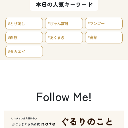
本日の人気キーワード
#とり刺し
#ぢゃんぼ餅
#マンゴー
#白熊
#あくまき
#高菜
#タカエビ
Follow Me!