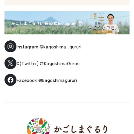
Instagram
@kagoshima_gururi
X(Twitter)
@KagoshimaGururi
Facebook
@kagoshimagururi