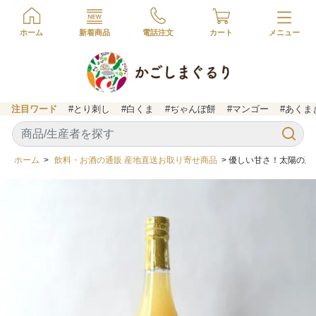
ホーム
新着商品
電話注文
カート
注目ワード
#とり刺し
#白くま
#ぢゃんぼ餅
#マンゴー
#あくま
ホーム
>
飲料・お酒の通販 産地直送お取り寄せ商品
> 優しい甘さ！太陽の恵