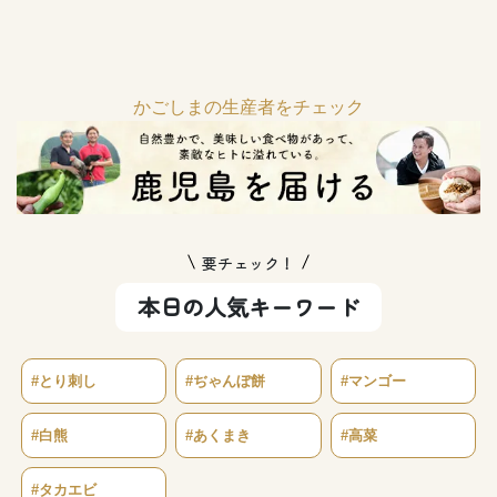
かごしまの生産者をチェック
要チェック！
本日の人気キーワード
#とり刺し
#ぢゃんぼ餅
#マンゴー
#白熊
#あくまき
#高菜
#タカエビ