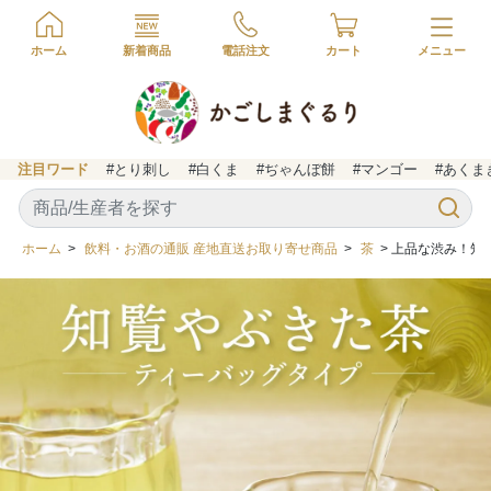
ホーム
新着商品
電話注文
カート
注目ワード
#とり刺し
#白くま
#ぢゃんぼ餅
#マンゴー
#あくま
ホーム
>
飲料・お酒の通販 産地直送お取り寄せ商品
>
茶
> 上品な渋み！知