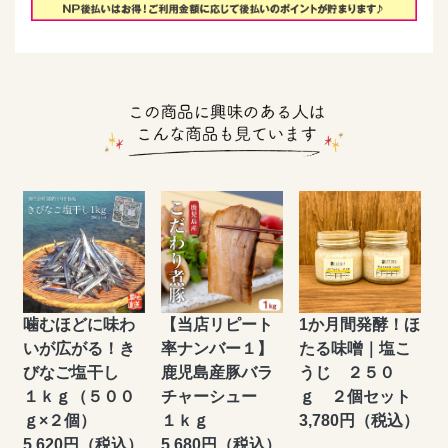
噛むほどに味わ
【当店リピート
1か月間発酵！ほ
いが広がる！き
率ナンバー１】
たる味噌｜塩こ
びなご塩干し
鹿児島産豚バラ
うじ ２５０
１ｋｇ（５００
チャーシュー
ｇ ２個セット
ｇ×２個）
１ｋｇ
3,780円（税込）
5,620円（税込）
5,680円（税込）