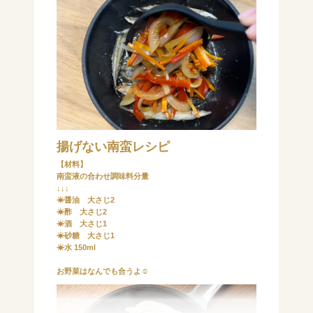
揚げない南蛮レシピ
【材料】
南蛮液の合わせ調味料分量
↓↓↓
☀︎醤油 大さじ2
☀︎酢 大さじ2
☀︎酒 大さじ1
☀︎砂糖 大さじ1
☀︎水 150ml
お野菜はなんでも合うよ☺️