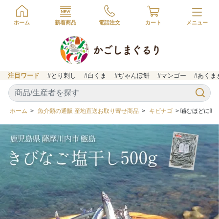
ホーム
新着商品
電話注文
カート
注目ワード
#とり刺し
#白くま
#ぢゃんぼ餅
#マンゴー
#あくま
ホーム
>
魚介類の通販 産地直送お取り寄せ商品
>
キビナゴ
> 噛むほどに