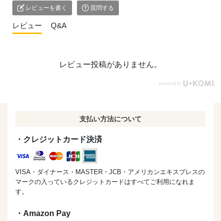
3.オーブンにも使える耐熱皿やフライパンに
レビューを書く
質問する
きびなごを並べていきます。
4.大さじ1の油をかけて
レビュー
Q&A
180度のオーブンで15分間焼く
5.次は南蛮酢！
鍋に切った野菜と合わせ調味料、
水を入れて火にかけます。
レビュー投稿がありません。
6.油で揚げなくても簡単に唐揚げが完成！
火にかけた南蛮液をかけて、
粗熱をとって冷蔵庫で冷やしてから食べてくださいね♪
揚げ油を使わないからキッチンが汚れない楽ちんレシピで
支払い方法について
す♡
そして、このきびなご驚くほど臭みがなくて子供も大人も
・クレジットカード決済
パクパク食べれちゃいました✨
VISA・ダイナース・MASTER・JCB・アメリカンエキスプレスの
マークの入っているクレジットカードはすべてご利用になれま
す。
レシピ・写真のご提供、
・Amazon Pay
ありがとうございました