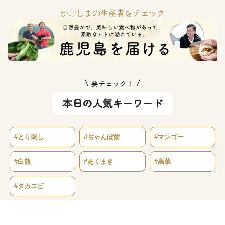
かごしまの生産者をチェック
要チェック！
本日の人気キーワード
#とり刺し
#ぢゃんぼ餅
#マンゴー
#白熊
#あくまき
#高菜
#タカエビ