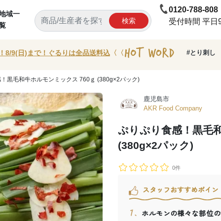
0120-788-808
地域一
検索
受付時間 平日9:
覧
！8/9(日)まで！ぐるりは全品送料込
〈〈
#とり刺し
！黒毛和牛ホルモンミックス 760ｇ (380g×2パック)
鹿児島市
AKR Food Company
ぷりぷり食感！黒毛和
(380g×2パック)
0件
スタッフおすすめポイン
ホルモンの様々な部位の