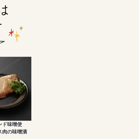
ンド味噌使
ス肉の味噌漬