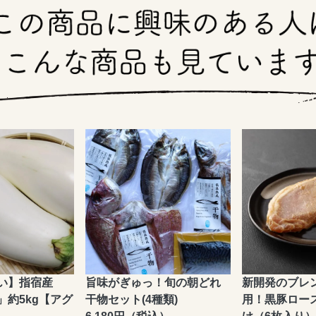
い】指宿産
旨味がぎゅっ！旬の朝どれ
新開発のブレ
」約5kg【アグ
干物セット(4種類)
用！黒豚ロー