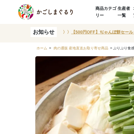
商品カテゴ
生産者
リー
一覧
お知らせ
〉〉
【500円OFF】ぢゃんぼ餅セール
ホーム
>
肉の通販 産地直送お取り寄せ商品
> ぷりぷり食感