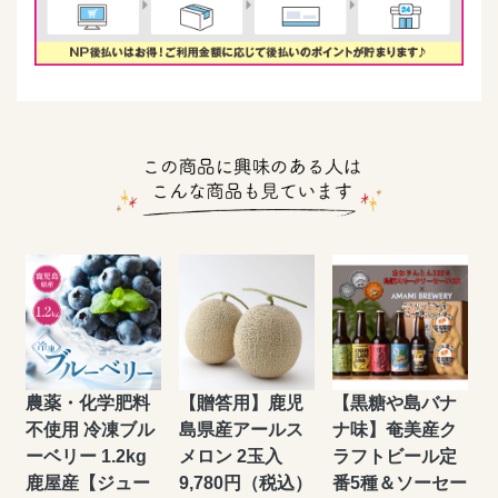
農薬・化学肥料
【贈答用】鹿児
【黒糖や島バナ
不使用 冷凍ブル
島県産アールス
ナ味】奄美産ク
ーベリー 1.2kg
メロン 2玉入
ラフトビール定
鹿屋産【ジュー
9,780円（税込）
番5種＆ソーセー