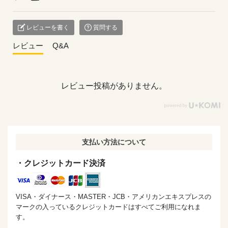
1.クランブルを作る。冷たいバターをボウルに入れて上か
ら順に合わせて指で
レビューを書く
質問する
ポロポロまとめていく
→冷蔵庫へ
レビュー
Q&A
2.バターケーキを作る。
常温に戻したバターと粉糖を白っぽくなるまで泡だて器で
混ぜる。
レビュー投稿がありません。
3.卵黄、アーモンドパウダーを順に混ぜていく。
4.卵白とグラニュー糖でメレンゲを立てる
（お辞儀するくらい）
支払い方法について
5.メレンゲの半分を３に入れてゴムベラで切り混ぜ、
ふるった薄力粉を入れてさらに混ぜる。
・クレジットカード決済
6.残りのメレンゲを
入れて混ぜあわせる。
VISA・ダイナース・MASTER・JCB・アメリカンエキスプレスの
7.型に入れて上からブルーベリーを乗せる
マークの入っているクレジットカードはすべてご利用になれま
す。
8.1のクランブルをちぎりながら散らす