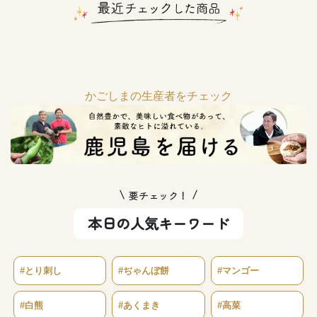
かごしまの生産者をチェック
要チェック！
本日の人気キーワード
#とり刺し
#ぢゃんぼ餅
#マンゴー
#白熊
#あくまき
#高菜