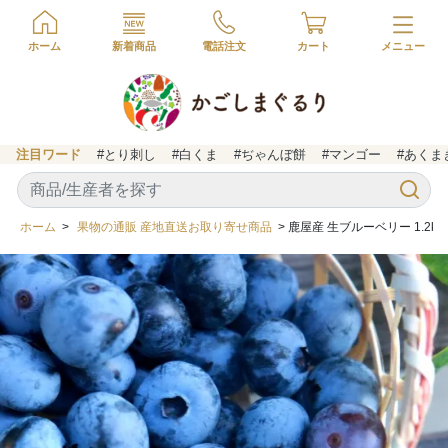
ホーム
新着商品
電話注文
カート
注目ワード
#とり刺し
#白くま
#ぢゃんぼ餅
#マンゴー
#あくま
ホーム
>
果物の通販 産地直送お取り寄せ商品
> 鹿屋産 生ブルーベリー 1.2