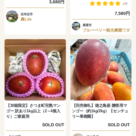
3,680円
1件
7,580円
志布志市
農Life
鹿屋市
ブルーベリー観光農園ワダ
【30箱限定】さつま町完熟マン
【完売御礼】徳之島産 贈答用マ
ゴー 訳あり1kg以上（2～4個入
ンゴー（約1kg/2kg）【センチュ
り）ご家庭用
リー果樹園】
SOLD OUT
SOLD OUT