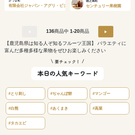
さつま町
徳之島町
有限会社ジャパン・アグリ・ビジネス
センチュリー果樹園
136
商品中
1-20
商品
【鹿児島県は知る人ぞ知るフルーツ王国】 バラエティに
富んだ多種多様な果物をぜひお楽しみください
要チェック！
本日の人気キーワード
#とり刺し
#ぢゃんぼ餅
#マンゴー
#白熊
#あくまき
#高菜
#タカエビ