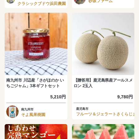
砂坂ファーム
クラシックブドウ浜田農園
南九州市 川辺産「さがほのか い
【贈答用】鹿児島県産アールスメ
ちごジャム」3本ギフトセット
ロン 2玉入
5,210円
9,780円
鹿児島市
南九州市
フルーツ＆ジェラートさくらじま
そよ風果樹園