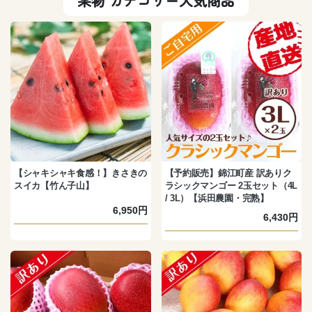
果物 カテゴリー人気商品
【シャキシャキ食感！】きさきの
【予約販売】錦江町産 訳ありク
スイカ【竹ん子山】
ラシックマンゴー 2玉セット（4L
/ 3L）【浜田農園・完熟】
6,950円
6,430円