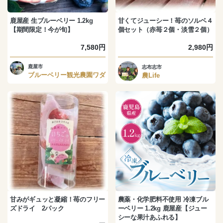
鹿屋産 生ブルーベリー 1.2kg
甘くてジューシー！苺のソルベ４
【期間限定！今が旬】
個セット（赤苺２個・淡雪２個）
7,580円
2,980円
鹿屋市
志布志市
ブルーベリー観光農園ワダ
農Life
甘みがギュッと凝縮！苺のフリー
農薬・化学肥料不使用 冷凍ブル
ズドライ 2パック
ーベリー 1.2kg 鹿屋産【ジュー
シーな果汁あふれる】