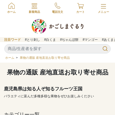
ホーム
新着商品
電話注文
カート
注目ワード
#とり刺し
#白くま
#ぢゃんぼ餅
#マンゴー
#あくま
ホーム
>
果物の通販 産地直送お取り寄せ商品
果物の通販 産地直送お取り寄せ商品
鹿児島県は知る人ぞ知るフルーツ王国
バラエティに富んだ多種多様な果物をぜひお楽しみください
カテゴリー一覧