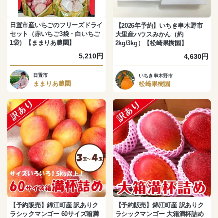
日置市産いちごのフリーズドライ
【2026年予約】いちき串木野市
セット（赤いちご3袋・白いちご
大里産ハウスみかん（約
1袋）【ままりあ農園】
2kg/3kg）【松崎果樹園】
5,210円
4,630円
日置市
いちき串木野市
ままりあ農園
松﨑果樹園
【予約販売】錦江町産 訳ありク
【予約販売】錦江町産 訳ありク
ラシックマンゴー 60サイズ箱満
ラシックマンゴー 大箱満杯詰め