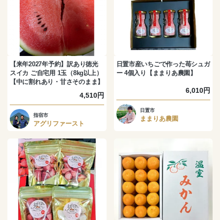
【来年2027年予約】訳あり徳光
日置市産いちごで作った苺シュガ
スイカ ご自宅用 1玉（8kg以上）
ー 4個入り【ままりあ農園】
【中に割れあり・甘さそのまま】
6,010円
4,510円
日置市
指宿市
ままりあ農園
アグリファースト