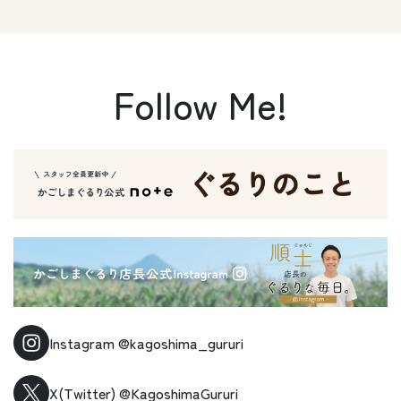
Follow Me!
Instagram
@kagoshima_gururi
X(Twitter)
@KagoshimaGururi