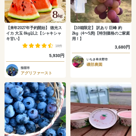
【来年2027年予約開始】 徳光ス
【10箱限定】 訳あり 巨峰 約
イカ 大玉 8kg以上【シャキシャ
2kg（4〜5房)【特別価格のご家庭
キ甘い】
用！】
18件
3,680円
5,930円
いちき串木野市
磯部農園
指宿市
アグリファースト