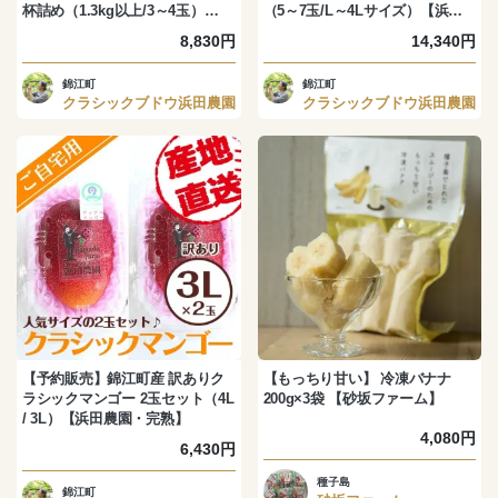
杯詰め（1.3kg以上/3～4玉）【浜
（5～7玉/L～4Lサイズ）【浜田
田農園・完熟】
農園・完熟】
8,830円
14,340円
錦江町
錦江町
クラシックブドウ浜田農園
クラシックブドウ浜田農園
【予約販売】錦江町産 訳ありク
【もっちり甘い】 冷凍バナナ
ラシックマンゴー 2玉セット（4L
200g×3袋 【砂坂ファーム】
/ 3L）【浜田農園・完熟】
4,080円
6,430円
種子島
錦江町