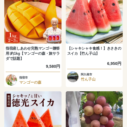
指宿産しあわせ完熟マンゴー贈答
【シャキシャキ食感！】きさきの
用 約1kg【マンゴーの森・旅サラ
スイカ【竹ん子山】
ダで話題】
6,950円
9,580円
阿久根市
指宿市
竹ん子山
マンゴーの森