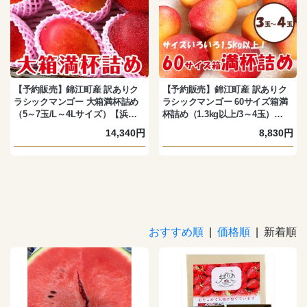
【予約販売】錦江町産 訳ありク
【予約販売】錦江町産 訳ありク
ラシックマンゴー 大箱満杯詰め
ラシックマンゴー 60サイズ箱満
（5～7玉/L～4Lサイズ）【浜田
杯詰め（1.3kg以上/3～4玉）【浜
農園・完熟】
田農園・完熟】
14,340円
8,830円
おすすめ順
|
価格順
| 新着順