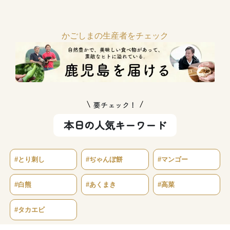
かごしまの生産者をチェック
要チェック！
本日の人気キーワード
#とり刺し
#ぢゃんぼ餅
#マンゴー
#白熊
#あくまき
#高菜
#タカエビ