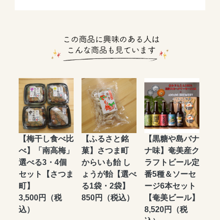
【梅干し食べ比
【ふるさと銘
【黒糖や島バナ
べ】「南高梅」
菓】さつま町
ナ味】奄美産ク
選べる3・4個
からいも飴 し
ラフトビール定
セット【さつま
ょうが飴【選べ
番5種＆ソーセ
町】
る1袋・2袋】
ージ6本セット
3,500円（税
850円（税込）
【奄美ビール】
込）
8,520円（税