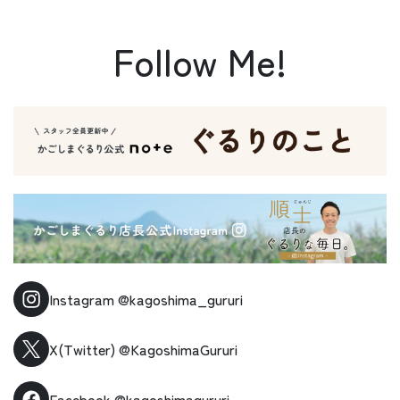
Follow Me!
Instagram
@kagoshima_gururi
X(Twitter)
@KagoshimaGururi
Facebook
@kagoshimagururi