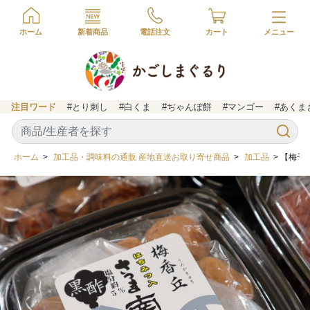
ホーム
新着商品
電話注文
カート
注目ワード
#とり刺し
#白くま
#ぢゃんぼ餅
#マンゴー
#あくま
ホーム
>
加工品・調味料の通販 産地直送お取り寄せ商品
>
加工品
> 【梅干