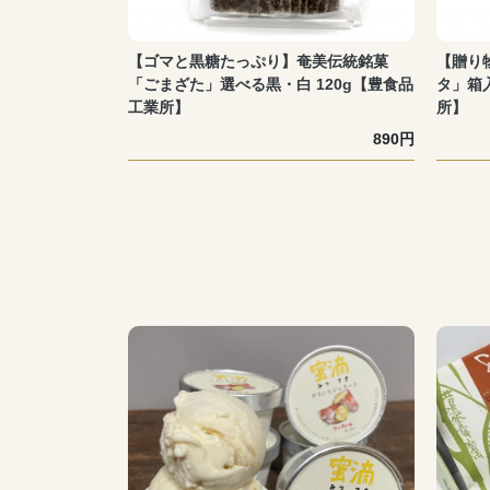
【ゴマと黒糖たっぷり】奄美伝統銘菓
【贈り
「ごまざた」選べる黒・白 120g【豊食品
タ」箱入
工業所】
所】
890円