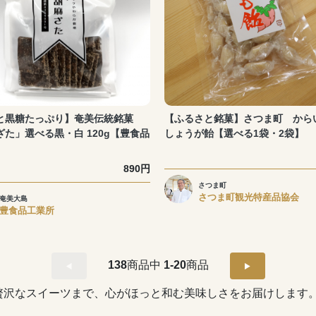
と黒糖たっぷり】奄美伝統銘菓
【ふるさと銘菓】さつま町 から
ざた」選べる黒・白 120g【豊食品
しょうが飴【選べる1袋・2袋】
】
890円
さつま町
さつま町観光特産品協会
奄美大島
豊食品工業所
138
商品中
1-20
商品
贅沢なスイーツまで、心がほっと和む美味しさをお届けします