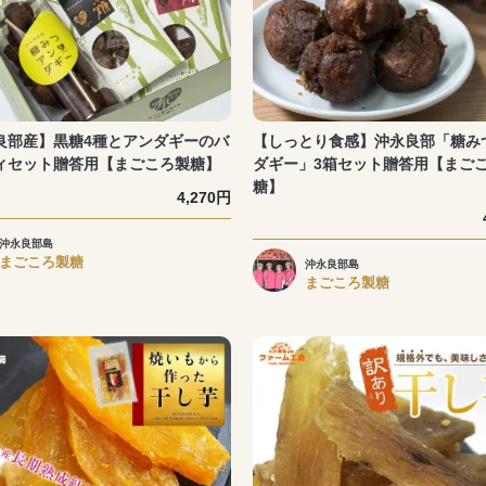
良部産】黒糖4種とアンダギーのバ
【しっとり食感】沖永良部「糖み
ィセット贈答用【まごころ製糖】
ダギー」3箱セット贈答用【まご
糖】
4,270円
沖永良部島
まごころ製糖
沖永良部島
まごころ製糖