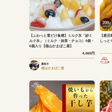
【ふわっと雪どけ食感】ミルク氷「紗ミ
【鹿児
ルク氷」（ミルク・抹茶・チョコ）4個・
しっと
6個入り【植山かまぼこ屋】
4,460円
霧島市
植山かまぼこ屋