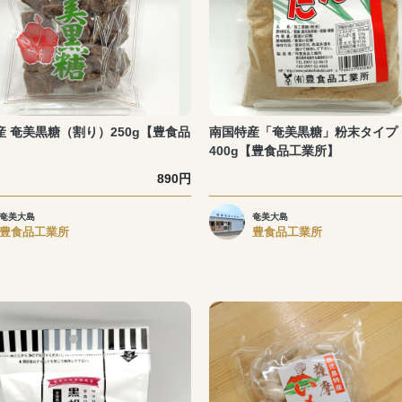
産 奄美黒糖（割り）250g【豊食品
南国特産「奄美黒糖」粉末タイプ
】
400g【豊食品工業所】
890円
奄美大島
奄美大島
豊食品工業所
豊食品工業所