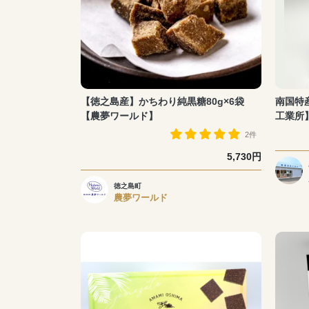
【徳之島産】かちわり純黒糖80g×6袋
南国特
【農夢ワールド】
工業所
2件
5,730円
徳之島町
農夢ワールド