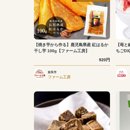
【焼き芋から作る】鹿児島県産 紅はるか
【苺と
干し芋 100g【ファーム工房】
ちごD
920円
姶良市
ファーム工房