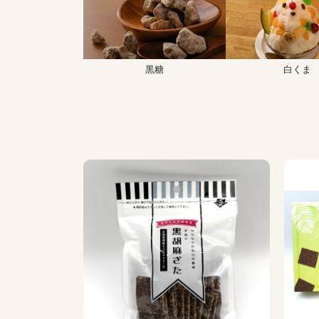
黒糖
白くま