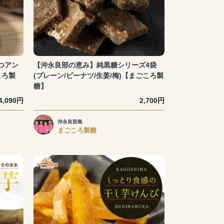
つアン
【沖永良部の恵み】純黒糖シリーズ4袋
ころ製
(プレーン/ピーナツ/生姜/梅)【まごころ製
糖】
4,090円
2,700円
沖永良部島
まごころ製糖