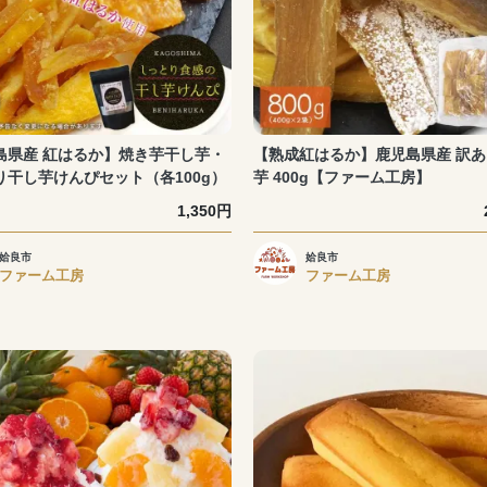
島県産 紅はるか】焼き芋干し芋・
【熟成紅はるか】鹿児島県産 訳
り干し芋けんぴセット（各100g）
芋 400g【ファーム工房】
1,350円
姶良市
姶良市
ファーム工房
ファーム工房