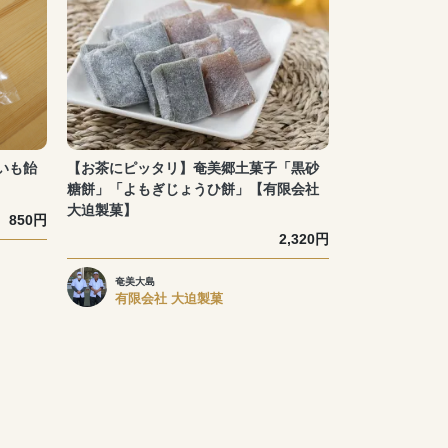
いも飴
【お茶にピッタリ】奄美郷土菓子「黒砂
糖餅」「よもぎじょうひ餅」【有限会社
大迫製菓】
850円
2,320円
奄美大島
有限会社 大迫製菓
。