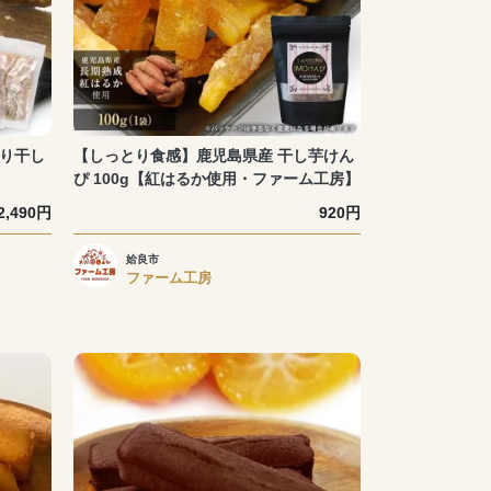
あり干し
【しっとり食感】鹿児島県産 干し芋けん
ぴ 100g【紅はるか使用・ファーム工房】
2,490円
920円
姶良市
ファーム工房