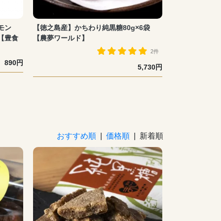
モン
【徳之島産】かちわり純黒糖80g×6袋
【豊食
【農夢ワールド】
2件
890円
5,730円
おすすめ順
|
価格順
| 新着順