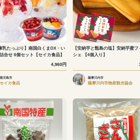
練乳たっぷり】南国白くまDX・い
【安納芋と甑島の塩】安納芋蜜フ
X詰合せ 8個セット【セイカ食品】
シェ 【4個入り】
4,960円
鹿児島市
薩摩川内市
セイカ食品
薩摩川内市物産観光協会