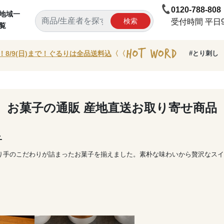
0120-788-808
地域一
検索
受付時間 平日9:
覧
！8/9(日)まで！ぐるりは全品送料込
〈〈
#とり刺し
お菓子の通販 産地直送お取り寄せ商品
子
り手のこだわりが詰まったお菓子を揃えました。素朴な味わいから贅沢なスイ