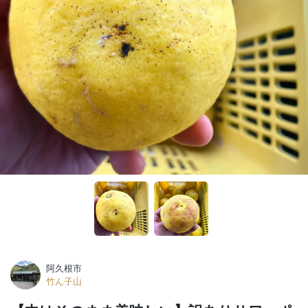
阿久根市
竹ん子山