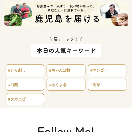
要チェック！
本日の人気キーワード
#とり刺し
#ぢゃんぼ餅
#マンゴー
#白熊
#あくまき
#高菜
#タカエビ
Follow Me!