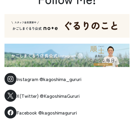
Instagram
@kagoshima_gururi
X(Twitter)
@KagoshimaGururi
Facebook
@kagoshimagururi