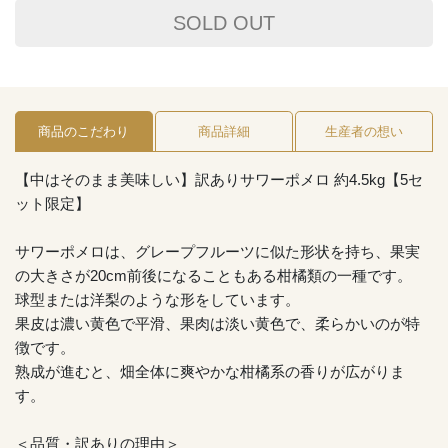
SOLD OUT
商品のこだわり
商品詳細
生産者の想い
【中はそのまま美味しい】訳ありサワーポメロ 約4.5kg【5セ
ット限定】
サワーポメロは、グレープフルーツに似た形状を持ち、果実
の大きさが20cm前後になることもある柑橘類の一種です。
球型または洋梨のような形をしています。
果皮は濃い黄色で平滑、果肉は淡い黄色で、柔らかいのが特
徴です。
熟成が進むと、畑全体に爽やかな柑橘系の香りが広がりま
す。
＜品質・訳ありの理由＞