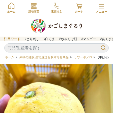
ホーム
新着商品
電話注文
カート
注目ワード
#とり刺し
#白くま
#ぢゃんぼ餅
#マンゴー
#あくま
ホーム
>
果物の通販 産地直送お取り寄せ商品
>
サワーポメロ
> 【中はその