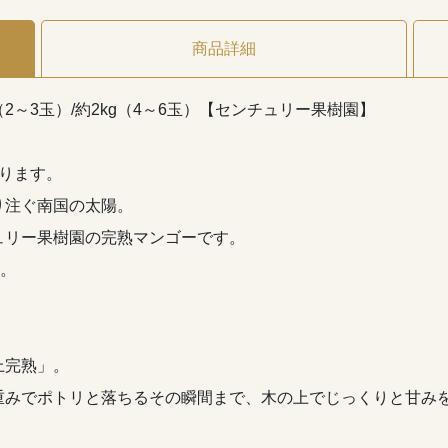
商品詳細
（2～3玉）/約2kg（4～6玉）【センチュリー果樹園】
ります。
り注ぐ南国の太陽。
ュリー果樹園の完熟マンゴーです。
す。
上完熟」。
重みでポトリと落ちるその瞬間まで、木の上でじっくりと甘み