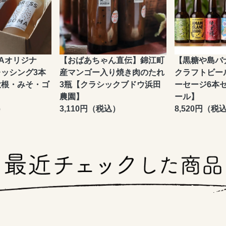
BAオリジナ
【おばあちゃん直伝】錦江町
【黒糖や島バ
ッシング3本
産マンゴー入り焼き肉のたれ
クラフトビー
大根・みそ・ゴ
3瓶【クラシックブドウ浜田
ーセージ6本
農園】
ール】
）
3,110円（税込）
8,520円（税