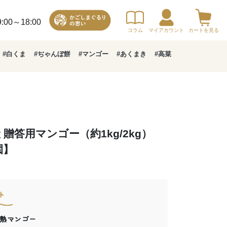
00～18:00
コラム
マイアカウント
カートを見る
#白くま
#ぢゃんぼ餅
#マンゴー
#あくまき
#高菜
贈答用マンゴー（約1kg/2kg）
園】
ト
熟マンゴー