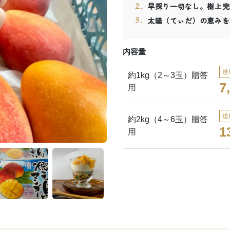
早採り一切なし。樹上完
太陽（てぃだ）の恵みを
内容量
送
約1kg（2～3玉）贈答
7
用
送
約2kg（4～6玉）贈答
1
用