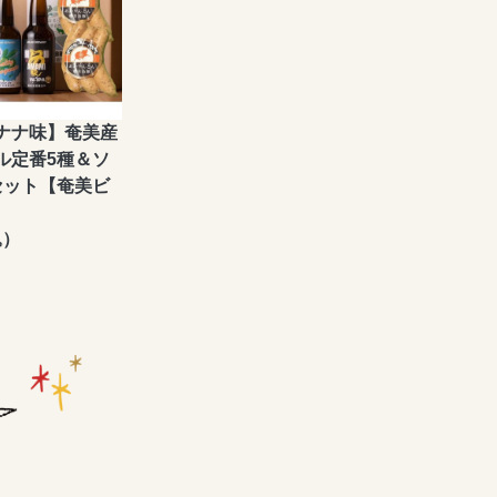
ナナ味】奄美産
ル定番5種＆ソ
セット【奄美ビ
込）