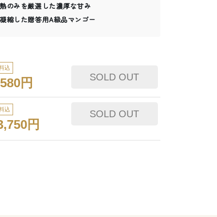
熟のみを厳選した濃厚な甘み
凝縮した贈答用A級品マンゴー
料込
,580円
料込
3,750円