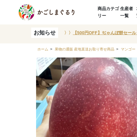
商品カテゴ
生産者
リー
一覧
お知らせ
〉〉
【500円OFF】ぢゃんぼ餅セール
ホーム
>
果物の通販 産地直送お取り寄せ商品
>
マンゴー