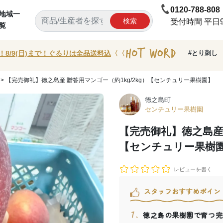
0120-788-808
地域一
検索
受付時間 平日9:
覧
！8/9(日)まで！ぐるりは全品送料込
〈〈
#とり刺し
> 【完売御礼】徳之島産 贈答用マンゴー（約1kg/2kg）【センチュリー果樹園】
徳之島町
センチュリー果樹園
【完売御礼】徳之島産 
【センチュリー果樹
レビューを書く
スタッフおすすめポイン
徳之島の果樹園で育つ完