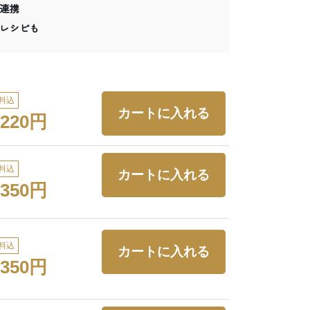
連携
レシピも
料込
,220円
料込
,350円
料込
,350円