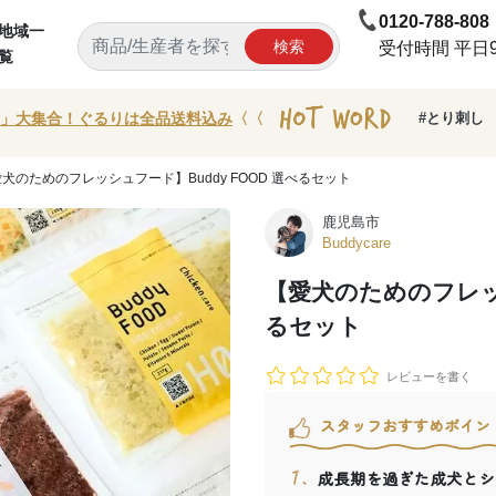
0120-788-808
地域一
検索
受付時間 平日9:
覧
」大集合！ぐるりは全品送料込み
〈〈
#とり刺し
愛犬のためのフレッシュフード】Buddy FOOD 選べるセット
鹿児島市
Buddycare
【愛犬のためのフレッシ
るセット
レビューを書く
スタッフおすすめポイン
成長期を過ぎた成犬とシ