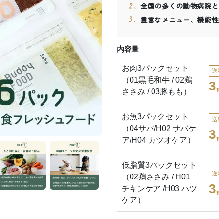
全国の多くの動物病院と
豊富なメニュー、機能性
内容量
お肉3パックセット
送
（01黒毛和牛 / 02鶏
3
ささみ / 03豚もも）
お魚3パックセット
送
（04サバ/H02 サバケ
3
ア/H04 カツオケア）
低脂質3パックセット
送
（02鶏ささみ / H01
3
チキンケア /H03 ハツ
ケア）