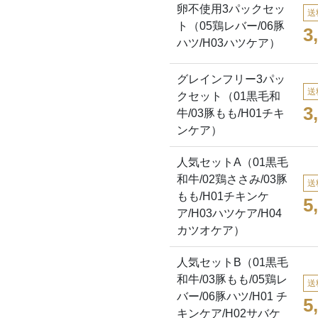
卵不使用3パックセッ
送
ト（05鶏レバー/06豚
3
ハツ/H03ハツケア）
グレインフリー3パッ
送
クセット（01黒毛和
3
牛/03豚もも/H01チキ
ンケア）
人気セットA（01黒毛
和牛/02鶏ささみ/03豚
送
もも/H01チキンケ
5
ア/H03ハツケア/H04
カツオケア）
人気セットB（01黒毛
和牛/03豚もも/05鶏レ
送
バー/06豚ハツ/H01 チ
5
キンケア/H02サバケ