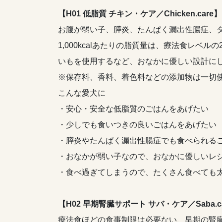
【H01 低脂質 チキン・ケア／Chicken.care】
お腹が弱い子、膵炎、たんぱく漏出性腸症、
1,000kcalあたりの脂質量は、療法食レ
いもを使用するなど、おなかに優しい設計に
※保存料、香料、着色料などの添加物は一切
こんな愛犬に
・安心・安全な低脂質のごはんをあげたい
・少しでも食いつきの良いごはんをあげたい
・膵炎やたんぱく漏出性腸症でも食べられる
・おなかが弱い子なので、おなかに優しいレ
・食べ過ぎてしまうので、たくさん食べても
【H02 早期腎臓サポート サバ・ケア／Saba.c
療法食ほどの食事制限は必要ない、早期の腎