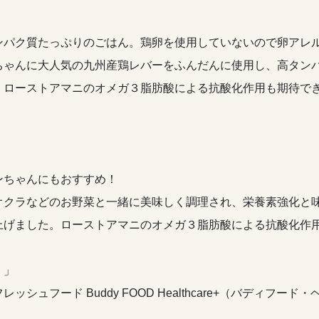
ンパク質たっぷりのごはん。鶏卵を使用していないので卵アレ
ちゃんに大人気の九州産鶏レバーをふんだんに使用し、高タン
。ローストアマニのオメガ３脂肪酸による抗酸化作用も期待で
ンちゃんにもおすすめ！
オクラなどのお野菜と一緒に美味しく調理され、栄養素強化と
上げました。ローストアマニのオメガ３脂肪酸による抗酸化作
。」
ュフード Buddy FOOD Healthcare+（バディフー