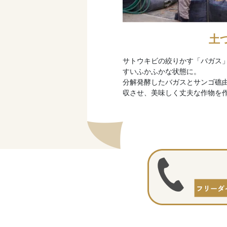
土
サトウキビの絞りかす「バガス
すいふかふかな状態に。
分解発酵したバガスとサンゴ礁
収させ、美味しく丈夫な作物を