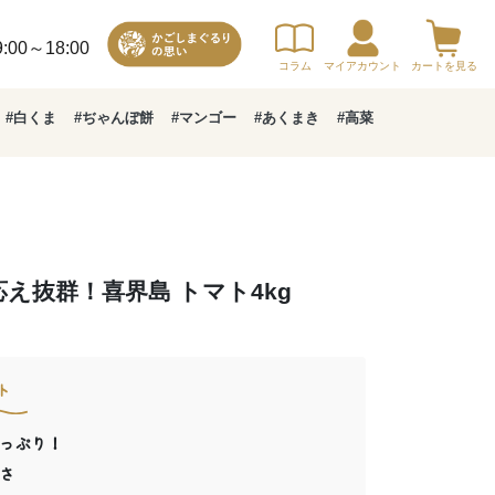
00～18:00
コラム
マイアカウント
カートを見る
#白くま
#ぢゃんぼ餅
#マンゴー
#あくまき
#高菜
え抜群！喜界島 トマト4kg
ト
っぷり！
さ