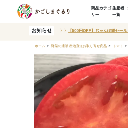
商品カテゴ
生産者
リー
一覧
お知らせ
〉〉
【500円OFF】ぢゃんぼ餅セール
ホーム
>
野菜の通販 産地直送お取り寄せ商品
>
トマト
>