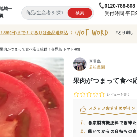
0120-788-808
地域一
検索
受付時間 平日9:
覧
！8/9(日)まで！ぐるりは全品送料込
〈〈
#とり刺し
 果肉がつまって食べ応え抜群！喜界島 トマト4kg
喜界島
若松農園
果肉がつまって食べ応
レビューを書く
スタッフおすすめポイン
自家製有機肥料で旨味た
届いてからの日持ちの良