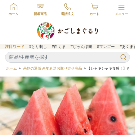
ホーム
新着商品
電話注文
カート
注目ワード
#とり刺し
#白くま
#ぢゃんぼ餅
#マンゴー
#あくま
ホーム
>
果物の通販 産地直送お取り寄せ商品
> 【シャキシャキ食感！】き