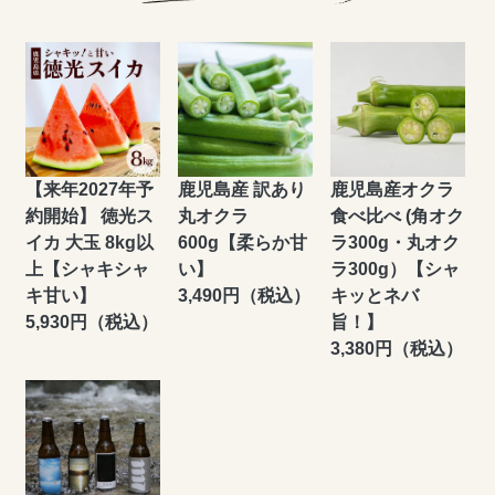
【来年2027年予
鹿児島産 訳あり
鹿児島産オクラ
約開始】 徳光ス
丸オクラ
食べ比べ (角オク
イカ 大玉 8kg以
600g【柔らか甘
ラ300g・丸オク
上【シャキシャ
い】
ラ300g）【シャ
キ甘い】
3,490円（税込）
キッとネバ
5,930円（税込）
旨！】
3,380円（税込）