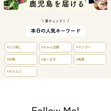
要チェック！
本日の人気キーワード
#とり刺し
#ぢゃんぼ餅
#マンゴー
#白熊
#あくまき
#高菜
#タカエビ
Follow Me!