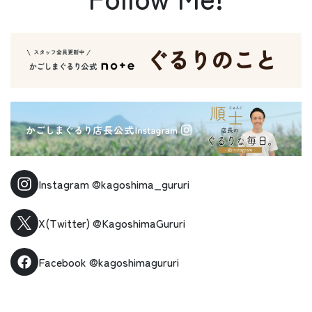
Instagram
@kagoshima_gururi
X(Twitter)
@KagoshimaGururi
Facebook
@kagoshimagururi