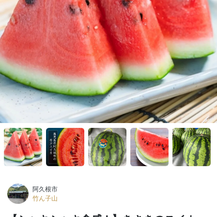
阿久根市
竹ん子山