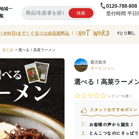
0120-788-808
地域一
検索
受付時間 平日9:
覧
！8/9(日)まで！ぐるりは全品送料込
〈〈
#とり刺し
>
加工品
> 選べる！高菜ラーメン
鹿児島市
オービジョン
選べる！高菜ラーメ
レビューを書く
スタッフおすすめポイン
お客様の声から誕生！
とんこつなのにさっぱり