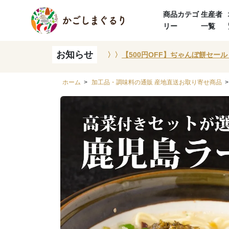
商品カテゴ
生産者
リー
一覧
お知らせ
〉〉
【500円OFF】ぢゃんぼ餅セール
ホーム
>
加工品・調味料の通販 産地直送お取り寄せ商品