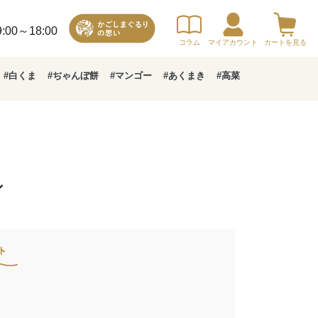
00～18:00
コラム
マイアカウント
カートを見る
#白くま
#ぢゃんぼ餅
#マンゴー
#あくまき
#高菜
ン
ト