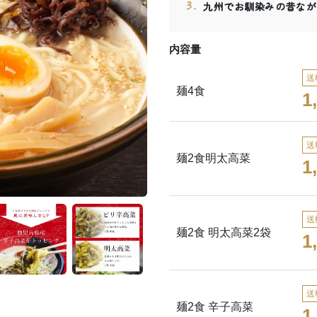
九州でお馴染みの昔なが
内容量
送
麺4食
1
送
麺2食明太高菜
1
送
麺2食 明太高菜2袋
1
送
麺2食 辛子高菜
1