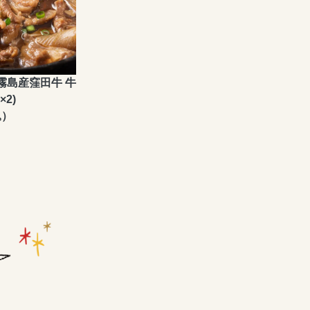
霧島産窪田牛 牛
×2)
込）