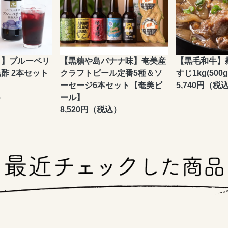
！】ブルーベリ
【黒糖や島バナナ味】奄美産
【黒毛和牛】
酢 2本セット
クラフトビール定番5種＆ソ
すじ1kg(500g
】
ーセージ6本セット【奄美ビ
5,740円（税
）
ール】
8,520円（税込）