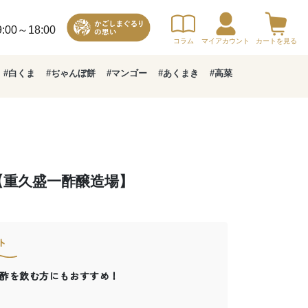
00～18:00
コラム
マイアカウント
カートを見る
#白くま
#ぢゃんぼ餅
#マンゴー
#あくまき
#高菜
3【重久盛一酢醸造場】
ト
酢を飲む方にもおすすめ！