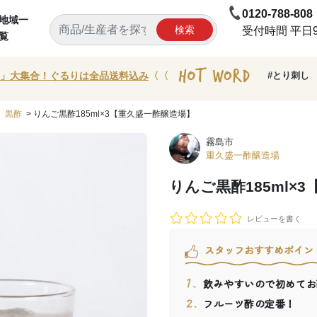
0120-788-808
地域一
検索
受付時間 平日9:
覧
」大集合！ぐるりは全品送料込み
〈〈
#とり刺し
>
黒酢
> りんご黒酢185ml×3【重久盛一酢醸造場】
霧島市
重久盛一酢醸造場
りんご黒酢185ml×
レビューを書く
スタッフおすすめポイン
飲みやすいので初めてお
フルーツ酢の定番！