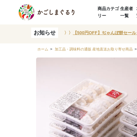
商品カテゴ
生産者
リー
一覧
お知らせ
〉〉
【500円OFF】ぢゃんぼ餅セール
ホーム
>
加工品・調味料の通販 産地直送お取り寄せ商品