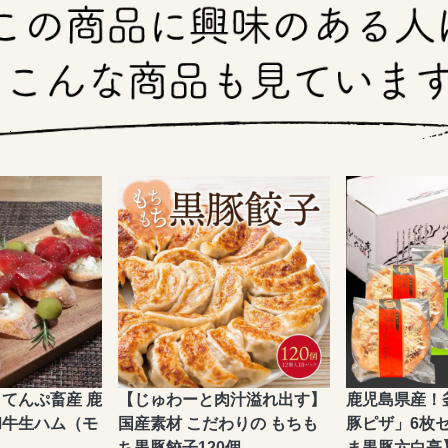
てんぷ畜産 鹿
【じゅわーと肉汁溢れ出す】
鹿児島県産！
和牛生ハム（モ
国産素材 こだわりの もちも
豚ピザ」6枚
ち黒豚餃子120個
ま黒豚六白亭