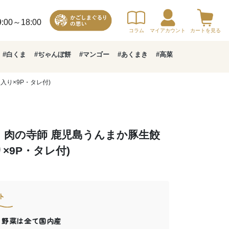
00～18:00
コラム
マイアカウント
カートを見る
#白くま
#ぢゃんぼ餅
#マンゴー
#あくまき
#高菜
入り×9P・タレ付)
肉の寺師 鹿児島うんまか豚生餃
り×9P・タレ付)
ト
 野菜は全て国内産