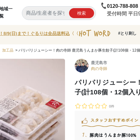
0120-788-808
地域一
検索
受付時間 平日9:
覧
！8/9(日)まで！ぐるりは全品送料込
〈〈
#とり刺し
>
加工品
> パリパリジューシー！肉の寺師 鹿児島うんまか豚生餃子(計108個・12個
鹿児島市
肉の寺師
パリパリジューシー！
子(計108個・12個入
0件
スタッフおすすめポイン
豚肉はうんまか豚100%