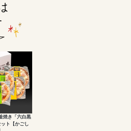
釜焼き「六白黒
セット【かごし
】