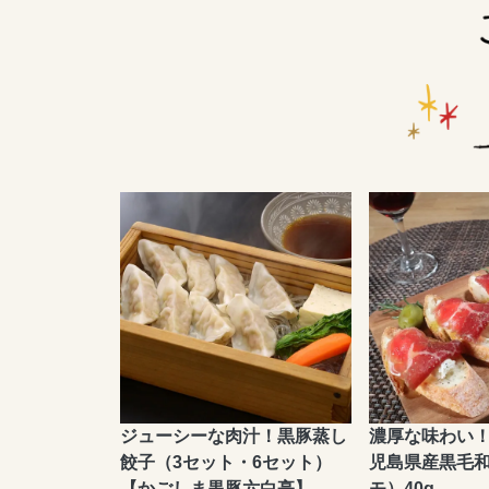
ジューシーな肉汁！黒豚蒸し
濃厚な味わい！
餃子（3セット・6セット）
児島県産黒毛
【かごしま黒豚六白亭】
モ）40g