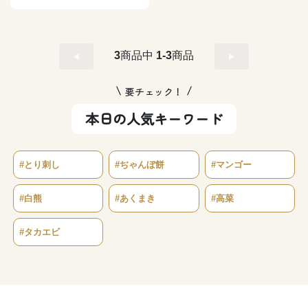
3
商品中
1-3
商品
要チェック！
本日の人気キーワード
#とり刺し
#ぢゃんぼ餅
#マンゴー
#白熊
#あくまき
#高菜
#タカエビ