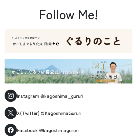
Follow Me!
Instagram
@kagoshima_gururi
X(Twitter)
@KagoshimaGururi
Facebook
@kagoshimagururi