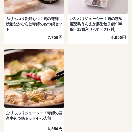
ぷりっぷり新鮮もつ！肉の寺師
パリパリジューシー！肉の寺師
焼酎なかむらと寺師のもつ鍋セッ
鹿児島うんまか豚生餃子(計108
ト
個・12個入り×9P・タレ付)
7,750円
6,950円
ぷりっぷりジューシー！寺師の国
産牛もつ鍋セット4～5人前
6,950円