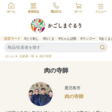
ホーム
新着商品
電話注文
カート
注目ワード
#とり刺し
#白くま
#ぢゃんぼ餅
#マンゴー
#あくま
ホーム
>
生産者一覧
>
肉の寺師
肉の寺師
鹿児島市
肉の寺師