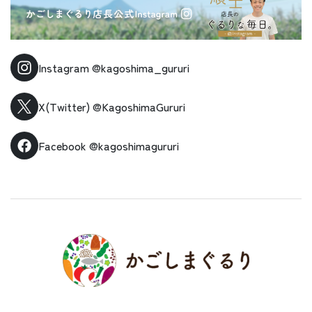
Instagram
@kagoshima_gururi
X(Twitter)
@KagoshimaGururi
Facebook
@kagoshimagururi