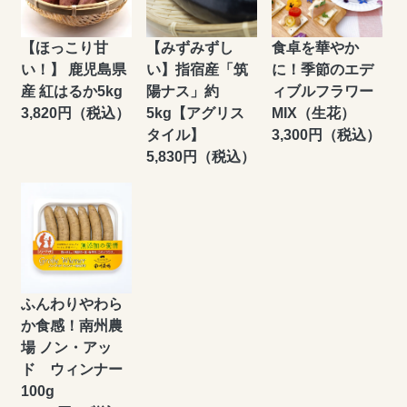
【ほっこり甘
【みずみずし
食卓を華やか
い！】 鹿児島県
い】指宿産「筑
に！季節のエデ
産 紅はるか5kg
陽ナス」約
ィブルフラワー
3,820円（税込）
5kg【アグリス
MIX（生花）
タイル】
3,300円（税込）
5,830円（税込）
ふんわりやわら
か食感！南州農
場 ノン・アッ
ド ウィンナー
100g