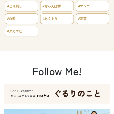
#とり刺し
#ぢゃんぼ餅
#マンゴー
#白熊
#あくまき
#高菜
#タカエビ
Follow Me!