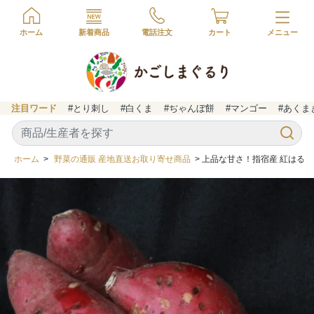
ホーム
新着商品
電話注文
カート
注目ワード
#とり刺し
#白くま
#ぢゃんぼ餅
#マンゴー
#あくま
ホーム
>
野菜の通販 産地直送お取り寄せ商品
> 上品な甘さ！指宿産 紅はるか 