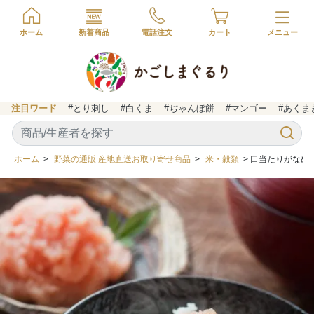
ホーム
新着商品
電話注文
カート
注目ワード
#とり刺し
#白くま
#ぢゃんぼ餅
#マンゴー
#あくま
ホーム
>
野菜の通販 産地直送お取り寄せ商品
>
米・穀類
> 口当たりがなめ