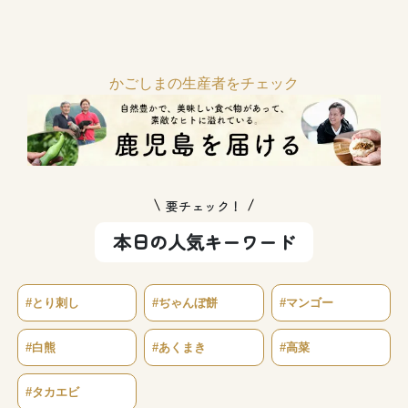
かごしまの生産者をチェック
要チェック！
本日の人気キーワード
#とり刺し
#ぢゃんぼ餅
#マンゴー
#白熊
#あくまき
#高菜
#タカエビ