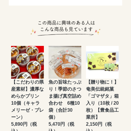
【こだわりの県
魚の旨味たっぷ
【贈り物に！】
産素材】濃厚な
り！季節のさつ
奄美伝統銘菓
めらかプリン
ま揚げ真空詰め
「ゴマザタ」箱
10個（キャラ
合わせ 6種10
入り（10枚 / 20
メリーゼ・プレ
袋（合計30
枚）【豊食品工
ーン）
個）
業所】
5,890円（税
5,470円（税
2,150円（税