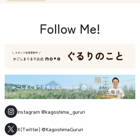
Follow Me!
Instagram
@kagoshima_gururi
X(Twitter)
@KagoshimaGururi