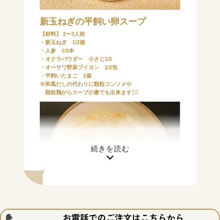
新玉ねぎの平飼い卵スープ
【材料】 2〜3人前
・新玉ねぎ 1/2個
・人参 1/3本
・オクラパウダー 小さじ1/2
・オーサワ野菜ブイヨン 1/2包
・平飼いたまご 1個
※和風だしの代わりに顆粒コンソメや
顆粒鶏がらスープの素でも出来ます🙆‍♀️