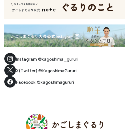
Instagram
@kagoshima_gururi
X(Twitter)
@KagoshimaGururi
Facebook
@kagoshimagururi