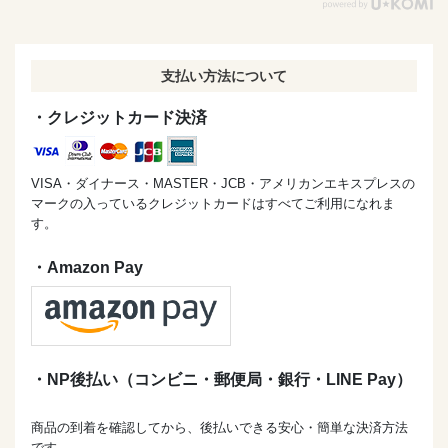
胃腸弱な私が夏には週2.3食べている 頼りきりなオクラさ
ん。
支払い方法について
⁡ これが粉末で100gも入ってーる！
保存しやすくて使いやすいって最高です〜🤤
・クレジットカード決済
⁡ 着色料保存料不使用🫶！
⁡こちらのオクラパウダー
⁡ 全ての汁物に合うと思われます！
VISA・ダイナース・MASTER・JCB・アメリカンエキスプレスの
とろみが付くので離乳食にも◎✨
マークの入っているクレジットカードはすべてご利用になれま
す。
⁡ ハンバーグなどのつなぎにも良いかと🤭
塩と合わせて抹茶塩ならぬオクラ塩とかねっ
・Amazon Pay
⁡ 毎日使って生活の一部に♡
・NP後払い（コンビニ・郵便局・銀行・LINE Pay）
レシピ・写真のご提供、
商品の到着を確認してから、後払いできる安心・簡単な決済方法
ありがとうございました
です。