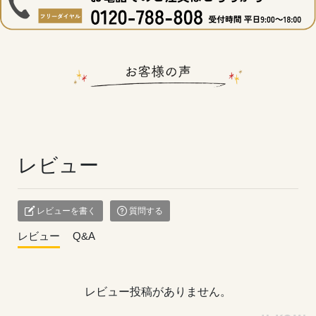
1.新玉ねぎと
人参は細切りにする
レビュー
2.鍋に1を入れ、
水を入れて火にかける
3.沸騰したら、
レビューを書く
質問する
オクラパウダーを入れて混ぜる
レビュー
Q&A
4.野菜ブイヨンで味付けし、
溶き卵を流し入れて完成
■一言メモ
レビュー投稿がありません。
味付けのタイミングでオクラパウダーを
入れるだけというお手軽さ( ﾟ∀ﾟ)ﾉ✨