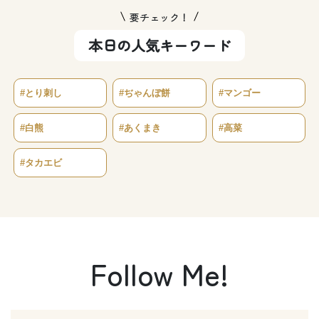
要チェック！
本日の人気キーワード
#とり刺し
#ぢゃんぼ餅
#マンゴー
#白熊
#あくまき
#高菜
#タカエビ
Follow Me!