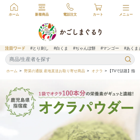
ホーム
新着商品
電話注文
カート
注目ワード
#とり刺し
#白くま
#ぢゃんぼ餅
#マンゴー
#あくま
ホーム
>
野菜の通販 産地直送お取り寄せ商品
>
オクラ
> 【TVで話題】指