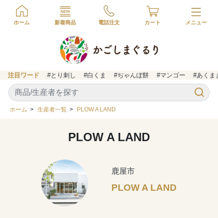
ホーム
新着商品
電話注文
カート
注目ワード
#とり刺し
#白くま
#ぢゃんぼ餅
#マンゴー
#あくま
ホーム
>
生産者一覧
>
PLOW A LAND
PLOW A LAND
鹿屋市
PLOW A LAND