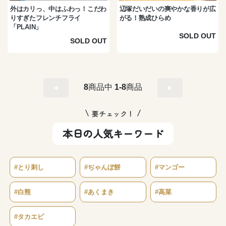
外はカリっ、中はふわっ！こだわ
辺塚だいだいの爽やかな香りが広
りすぎたフレンチフライ
がる！熟成ひらめ
「PLAIN」
SOLD OUT
SOLD OUT
8
商品中
1-8
商品
要チェック！
本日の人気キーワード
#とり刺し
#ぢゃんぼ餅
#マンゴー
#白熊
#あくまき
#高菜
#タカエビ