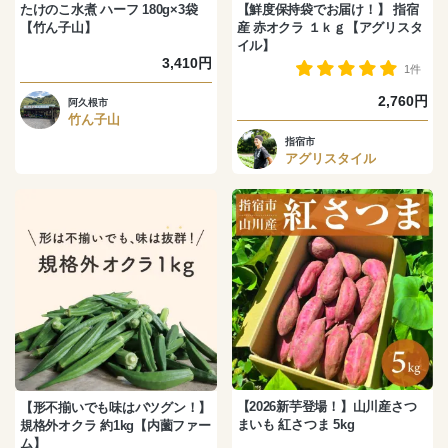
たけのこ水煮 ハーフ 180g×3袋
【鮮度保持袋でお届け！】 指宿
【竹ん子山】
産 赤オクラ １ｋｇ【アグリスタ
イル】
3,410円
1件
2,760円
阿久根市
竹ん子山
指宿市
アグリスタイル
【2026新芋登場！】山川産さつ
【形不揃いでも味はバツグン！】
まいも 紅さつま 5kg
規格外オクラ 約1kg【内薗ファー
ム】