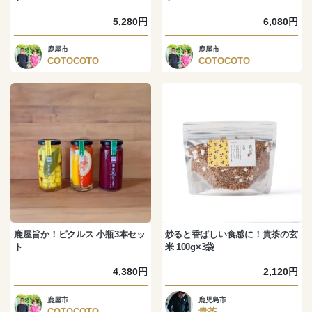
5,280円
6,080円
鹿屋市
鹿屋市
COTOCOTO
COTOCOTO
鹿屋旨か！ピクルス 小瓶3本セッ
炒ると香ばしい食感に！貴茶の玄
ト
米 100g×3袋
4,380円
2,120円
鹿屋市
鹿児島市
COTOCOTO
貴茶