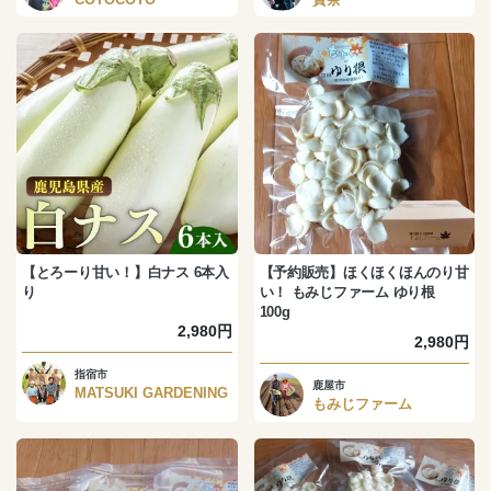
【とろーり甘い！】白ナス 6本入
【予約販売】ほくほくほんのり甘
り
い！ もみじファーム ゆり根
100g
2,980円
2,980円
指宿市
鹿屋市
MATSUKI GARDENING
もみじファーム