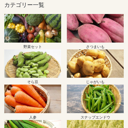
カテゴリー一覧
野菜セット
さつまいも
そら豆
じゃがいも
人参
スナップエンドウ