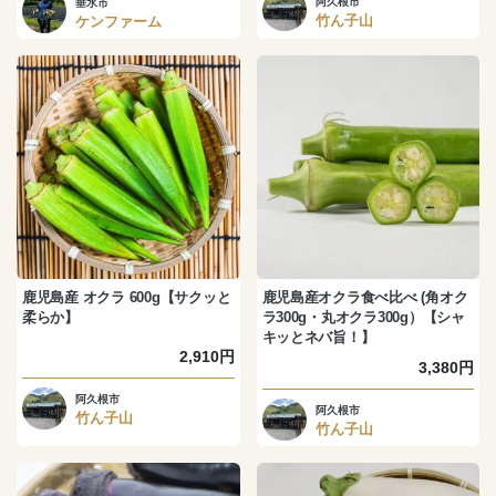
阿久根市
垂水市
竹ん子山
ケンファーム
鹿児島産 オクラ 600g【サクッと
鹿児島産オクラ食べ比べ (角オク
柔らか】
ラ300g・丸オクラ300g）【シャ
キッとネバ旨！】
2,910円
3,380円
阿久根市
阿久根市
竹ん子山
竹ん子山