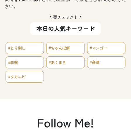
さい。
要チェック！
本日の人気キーワード
#とり刺し
#ぢゃんぼ餅
#マンゴー
#白熊
#あくまき
#高菜
#タカエビ
Follow Me!