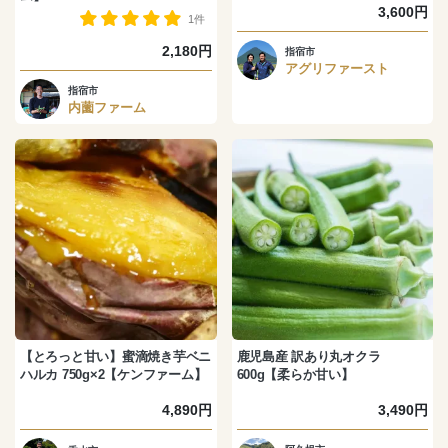
3,600円
1件
2,180円
指宿市
アグリファースト
指宿市
内薗ファーム
【とろっと甘い】蜜滴焼き芋ベニ
鹿児島産 訳あり丸オクラ
ハルカ 750g×2【ケンファーム】
600g【柔らか甘い】
4,890円
3,490円