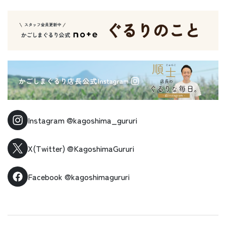
Instagram
@kagoshima_gururi
X(Twitter)
@KagoshimaGururi
Facebook
@kagoshimagururi