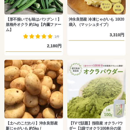
【形不揃いでも味はバツグン！】
沖永良部産 冷凍じゃがいも 10/20
規格外オクラ 約1kg【内薗ファー
袋入 （マッシュタイプ）
ム】
3,310円
1件
2,180円
【土へのこだわり】沖永良部産
【TVで話題】指宿産 オクラパウ
新じゃがいも 約5kg /
ダー【1袋でオクラ100本分の栄